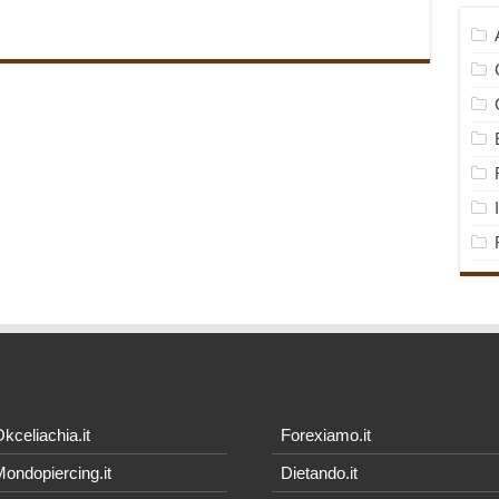
kceliachia.it
Forexiamo.it
ondopiercing.it
Dietando.it