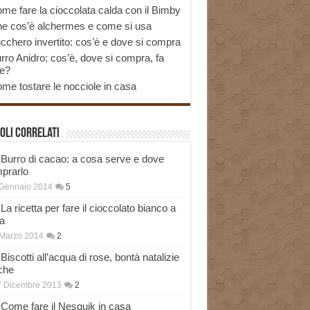
me fare la cioccolata calda con il Bimby
e cos’è alchermes e come si usa
cchero invertito: cos’è e dove si compra
rro Anidro: cos’è, dove si compra, fa
e?
me tostare le nocciole in casa
oli correlati
Burro di cacao: a cosa serve e dove
prarlo
 Gennaio 2014
5
La ricetta per fare il cioccolato bianco a
a
Marzo 2014
2
Biscotti all’acqua di rose, bontà natalizie
che
7 Dicembre 2013
2
Come fare il Nesquik in casa