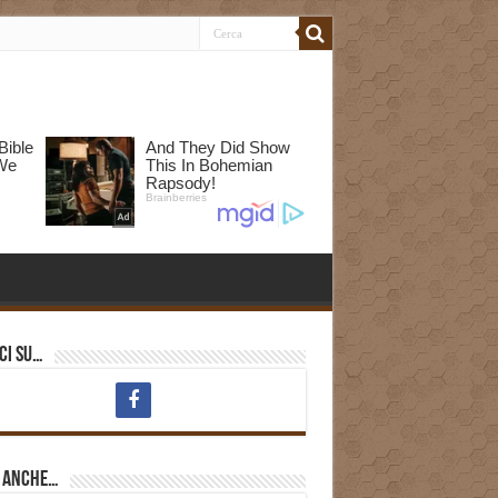
ci su…
i anche…