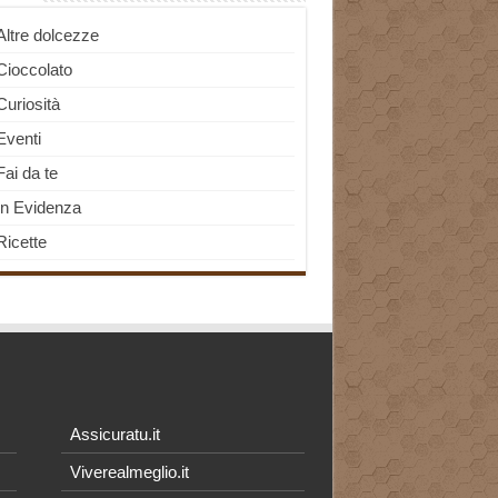
Altre dolcezze
Cioccolato
Curiosità
Eventi
Fai da te
In Evidenza
Ricette
Assicuratu.it
Viverealmeglio.it