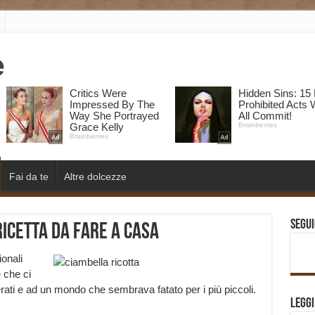
Fai da te
Altre dolcezze
Segui
ricetta da fare a casa
ionali
e che ci
rati e ad un mondo che sembrava fatato per i più piccoli.
Legg