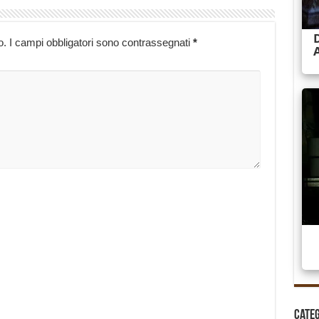
o.
I campi obbligatori sono contrassegnati
*
Cate