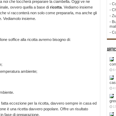
a noi che toccherà preparare la ciambella. Oggi ve ne
-
Co
nale, ovvero quella a base di
ricotta
. Vediamo insieme
-
Ch
 che vi racconterà non solo come prepararla, ma anche gli
-
Zu
are. Vediamolo insieme.
-
Bu
mal
-
Co
one soffice alla ricotta avremo bisogno di:
Artic
com
e;
6
 temperatura ambiente;
cas
4 
mbiente.
gre
se fatta eccezione per la ricotta, davvero sempre in casa ed
1
ne è una ricetta davvero popolare. Offre un risultato
 in fase di preparazione.