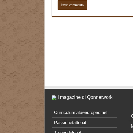
I magazine di Qonnetwork
Curriculumvitaeeuropeo.net
O
Passionetattoo.it
M
Troppodolce.it