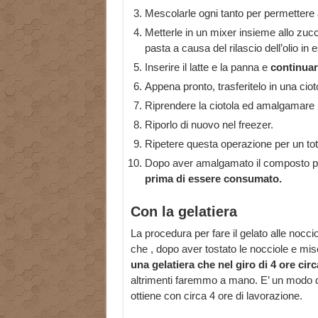
Mescolarle ogni tanto per permettere 
Metterle in un mixer insieme allo zuc
pasta a causa del rilascio dell’olio in
Inserire il latte e la panna e
continuare
Appena pronto, trasferitelo in una ciot
Riprendere la ciotola ed amalgamare
Riporlo di nuovo nel freezer.
Ripetere questa operazione per un tota
Dopo aver amalgamato il composto per 
prima di essere consumato.
Con la gelatiera
La procedura per fare il gelato alle noccio
che , dopo aver tostato le nocciole e misch
una gelatiera che nel giro di 4 ore ci
altrimenti faremmo a mano. E’ un modo di 
ottiene con circa 4 ore di lavorazione.