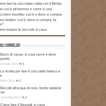
me fare la cioccolata calda con il Bimby
e cos’è alchermes e come si usa
cchero invertito: cos’è e dove si compra
rro Anidro: cos’è, dove si compra, fa
e?
me tostare le nocciole in casa
oli correlati
Burro di cacao: a cosa serve e dove
prarlo
 Gennaio 2014
5
La ricetta per fare il cioccolato bianco a
a
Marzo 2014
2
Biscotti all’acqua di rose, bontà natalizie
che
7 Dicembre 2013
2
Come fare il Nesquik in casa