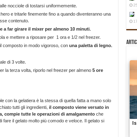
alle nocciole di tostarsi uniformemente.
25
chero e tritarle finemente fino a quando diventeranno una
 esse contenuto.
17
 a far girare il mixer per almeno 10 minuti.
ola e mettere a riposare per 1 ora e 1/2 nel freezer.
Artic
 il composto in modo vigoroso, con
una paletta di legno.
le di 3 volte.
la terza volta, riporlo nel freezer per almeno
5 ore
le con la gelatiera è la stessa di quella fatta a mano solo
iato tutti gli ingredienti,
il composto viene versato in
rca, compie tutte le operazioni di amalgamento
che
fare il gelato molto più comodo e veloce. Il gelato si