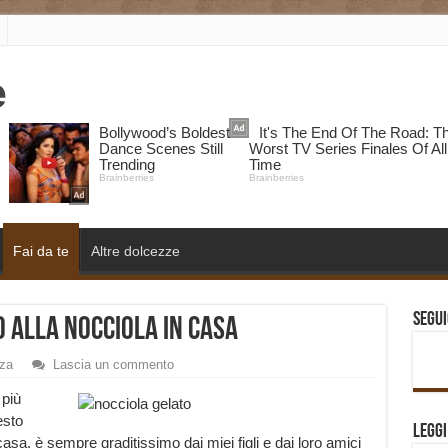
Fai da te
Altre dolcezze
Segui
 alla nocciola in casa
za
Lascia un commento
 più
esto
Legg
asa, è sempre graditissimo dai miei figli e dai loro amici