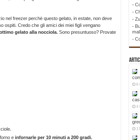
-
Co
-
Ch
nel freezer perchè questo gelato, in estate, non deve
-
Zu
ospiti. Credo che gli amici dei miei figli vengano
-
Bu
mal
ottimo gelato alla nocciola.
Sono presuntuoso? Provate
-
Co
Artic
com
6
cas
4 
gre
ciole.
1
 forno e
infornarle per 10 minuti a 200 gradi.