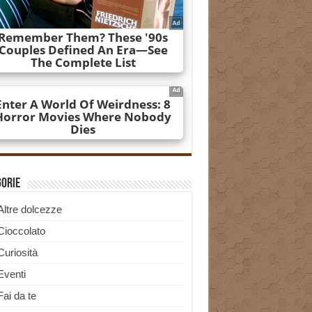
gorie
Altre dolcezze
Cioccolato
Curiosità
Eventi
Fai da te