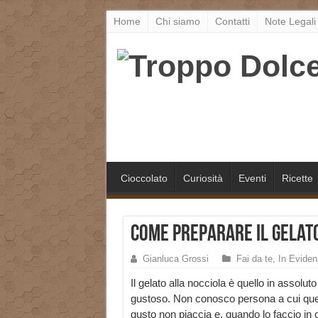
Home
Chi siamo
Contatti
Note Legali
Cioccolato
Curiosità
Eventi
Ricette
Come preparare il gelato
Gianluca Grossi
Fai da te
,
In Eviden
Il gelato alla nocciola è quello in assoluto
gustoso. Non conosco persona a cui qu
gusto non piaccia e, quando lo faccio in c