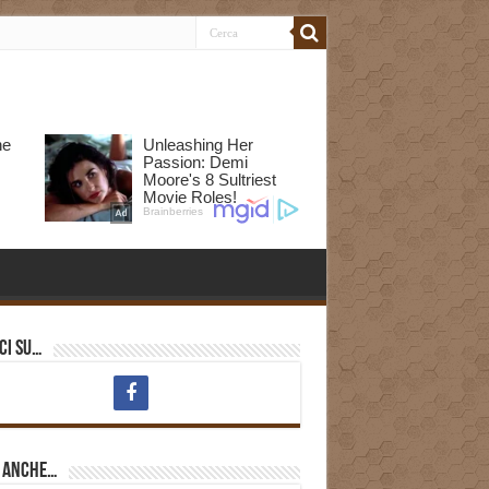
ci su…
i anche…