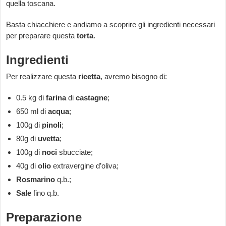
quella toscana.
Basta chiacchiere e andiamo a scoprire gli ingredienti necessari
per preparare questa
torta
.
Ingredienti
Per realizzare questa
ricetta
, avremo bisogno di:
0.5 kg di
farina
di
castagne
;
650 ml di
acqua
;
100g di
pinoli
;
80g di
uvetta
;
100g di
noci
sbucciate;
40g di
olio
extravergine d’oliva;
Rosmarino
q.b.;
Sale
fino q.b.
Preparazione