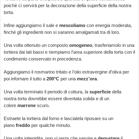
poichè ci servirà per la decorazione della superficie della nostra
torta.
Infine aggiungiamo il sale e
mescoliamo
con energia moderata,
finché gli ingredienti non si saranno amalgamati tra di loro.
Una volta ottenuto un composto
omogeneo
, trasferiamolo in una
tortiera dai lati bassi e riempiamo l’area superiore della torta con il
condimento conservato in precedenza.
Aggiungiamo il rosmarino tritato e l’olio extravergine d’oliva per
poi infornare il tutto a
200°C
per una
mezz’ora
.
Una volta terminato il periodo di cottura, la
superficie
della
nostra torta dovrebbe essere diventata solida e di un
colore
marrone
scuro.
Estraete la tortiera dal forno e lasciatela riposare su un
piano
freddo
per qualche minuto.
Una volta intiepidita, non vi resta che servire e
degustare
il