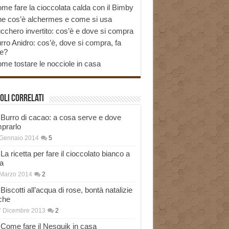
me fare la cioccolata calda con il Bimby
e cos’è alchermes e come si usa
cchero invertito: cos’è e dove si compra
rro Anidro: cos’è, dove si compra, fa
e?
me tostare le nocciole in casa
oli correlati
Burro di cacao: a cosa serve e dove
prarlo
 Gennaio 2014
5
La ricetta per fare il cioccolato bianco a
a
Marzo 2014
2
Biscotti all’acqua di rose, bontà natalizie
che
7 Dicembre 2013
2
Come fare il Nesquik in casa