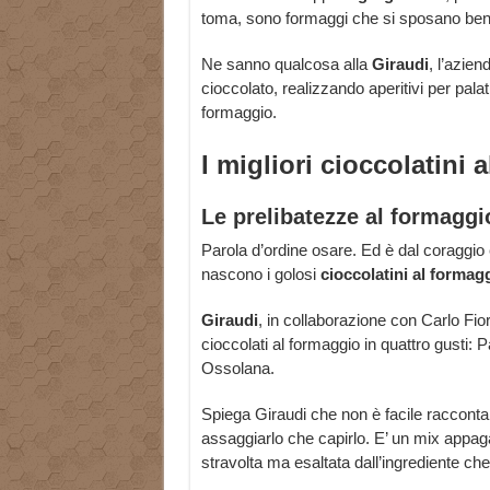
toma, sono formaggi che si sposano beni
Ne sanno qualcosa alla
Giraudi
, l’azien
cioccolato, realizzando aperitivi per pala
formaggio.
I migliori cioccolatini 
Le prelibatezze al formaggi
Parola d’ordine osare. Ed è dal coraggio 
nascono i golosi
cioccolatini al formag
Giraudi
, in collaborazione con Carlo Fio
cioccolati al formaggio in quattro gusti
Ossolana.
Spiega Giraudi che non è facile racconta
assaggiarlo che capirlo. E’ un mix appaga
stravolta ma esaltata dall’ingrediente c