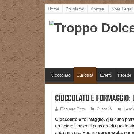
Home
Chi siamo
Contatti
Note Legali
Cioccolato
Curiosità
Eventi
Ricette
Cioccolato e formaggio: 
Eleonora Gitto
Curiosità
Lasci
Cioccolato e formaggio
, qualcuno potr
arricciare il naso al pensiero di questo s
abbinamento. Eppure
gorgonzola
, parm