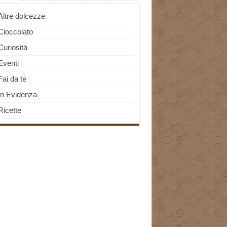
Altre dolcezze
Cioccolato
Curiosità
Eventi
Fai da te
In Evidenza
Ricette