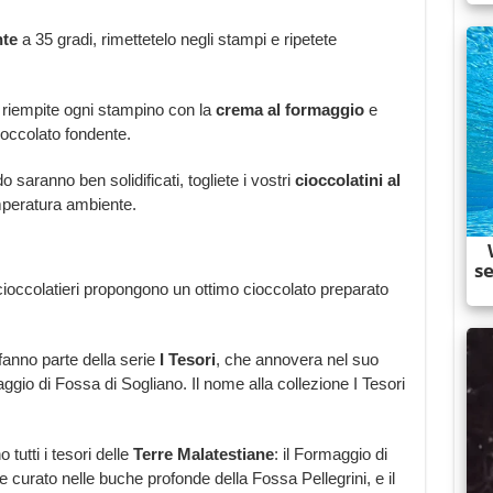
nte
a 35 gradi, rimettetelo negli stampi e ripetete
 riempite ogni stampino con la
crema al formaggio
e
cioccolato fondente.
 saranno ben solidificati, togliete i vostri
cioccolatini al
emperatura ambiente.
cioccolatieri propongono un ottimo cioccolato preparato
 fanno parte della serie
I Tesori
, che annovera nel suo
rmaggio di Fossa di Sogliano. Il nome alla collezione I Tesori
 tutti i tesori delle
Terre Malatestiane
: il Formaggio di
curato nelle buche profonde della Fossa Pellegrini, e il