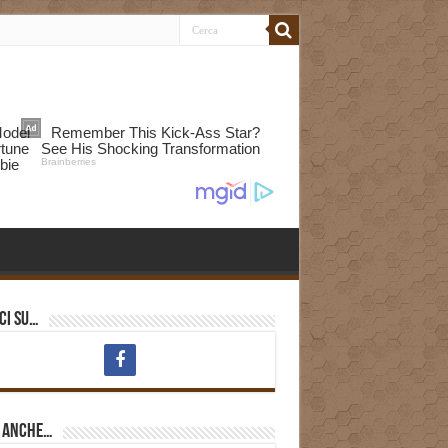
ci su…
i anche…