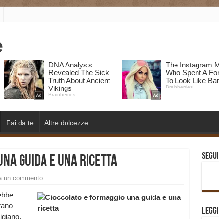
Fai da te
Altre dolcezze
Segui
una guida e una ricetta
a un commento
ebbe
trano
Legg
igiano,