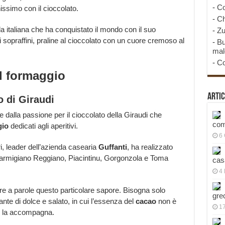
-
Co
ssimo con il cioccolato.
-
Ch
da italiana che ha conquistato il mondo con il suo
-
Zu
ti sopraffini, praline al cioccolato con un cuore cremoso al
-
Bu
mal
-
Co
al formaggio
Artic
o di Giraudi
e dalla passione per il cioccolato della Giraudi che
com
gio
dedicati agli aperitivi.
6
ri, leader dell’azienda casearia
Guffanti
, ha realizzato
: Parmigiano Reggiano, Piacintinu, Gorgonzola e Toma
cas
4 
re a parole questo particolare sapore. Bisogna solo
gre
nte di dolce e salato, in cui l’essenza del
cacao
non è
1
he la accompagna.