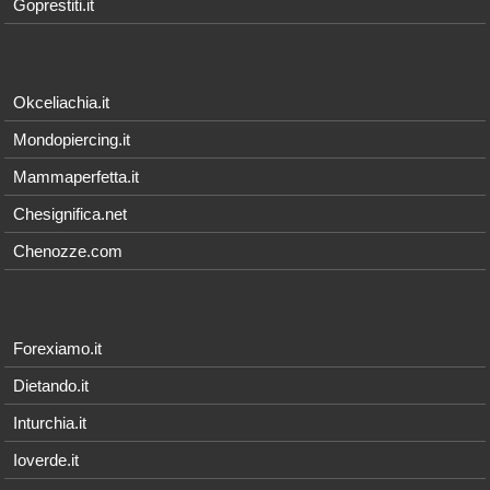
Goprestiti.it
Okceliachia.it
Mondopiercing.it
Mammaperfetta.it
Chesignifica.net
Chenozze.com
Forexiamo.it
Dietando.it
Inturchia.it
Ioverde.it