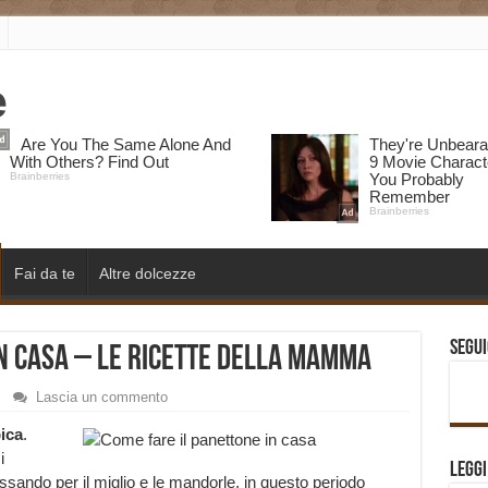
Fai da te
Altre dolcezze
Segui
n casa – le ricette della mamma
Lascia un commento
pica
.
i
Legg
assando per il miglio e le mandorle, in questo periodo