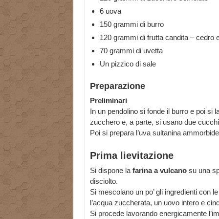
6 uova
150 grammi di burro
120 grammi di frutta candita – cedro 
70 grammi di uvetta
Un pizzico di sale
Preparazione
Preliminari
In un pendolino si fonde il burro e poi si l
zucchero e, a parte, si usano due cucchiai 
Poi si prepara l’uva sultanina ammorbide
Prima lievitazione
Si dispone la
farina a vulcano
su una spi
disciolto.
Si mescolano un po’ gli ingredienti con 
l’acqua zuccherata, un uovo intero e cinqu
Si procede lavorando energicamente l’impa