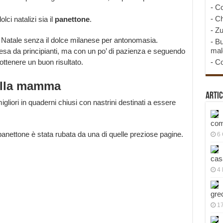
-
Co
-
Ch
lci natalizi sia il
panettone
.
-
Zu
di Natale senza il dolce milanese per antonomasia.
-
Bu
mal
sa da principianti, ma con un po’ di pazienza e seguendo
ttenere un buon risultato.
-
Co
della mamma
Artic
iori in quaderni chiusi con nastrini destinati a essere
com
 panettone è stata rubata da una di quelle preziose pagine.
6
cas
4 
gre
1