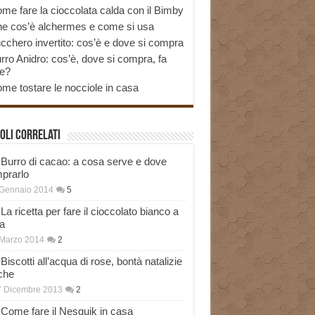
me fare la cioccolata calda con il Bimby
e cos’è alchermes e come si usa
cchero invertito: cos’è e dove si compra
rro Anidro: cos’è, dove si compra, fa
e?
me tostare le nocciole in casa
oli correlati
Burro di cacao: a cosa serve e dove
prarlo
 Gennaio 2014
5
La ricetta per fare il cioccolato bianco a
a
Marzo 2014
2
Biscotti all’acqua di rose, bontà natalizie
che
7 Dicembre 2013
2
Come fare il Nesquik in casa