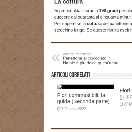
La cottura
Si preriscalda il forno a
190 gradi
per alm
cuocere dai quaranta ai cinquanta minuti, 
Per sapere se la
cottura
del panettone al
stecchino lungo. Se questo risulta asciutto
Articolo Precedente
Panettone al cioccolato: il
Natale è più dolce quest’anno!
Articoli correlati
Fiori
Fiori commestibili: la
guida
guida (Seconda parte)
27 M
7 Giugno 2022