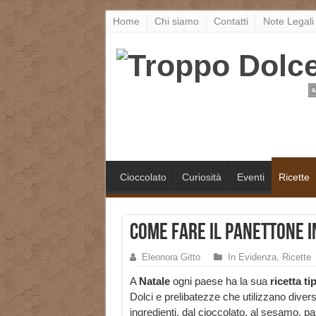
Home
Chi siamo
Contatti
Note Legali
Cioccolato
Curiosità
Eventi
Ricette
Come fare il panettone i
Eleonora Gitto
In Evidenza
,
Ricette
A
Natale
ogni paese ha la sua
ricetta ti
Dolci e prelibatezze che utilizzano divers
ingredienti, dal cioccolato, al sesamo, p