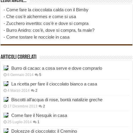
Leggi anche…
-
Come fare la cioccolata calda con il Bimby
-
Che cos’è alchermes e come si usa
-
Zucchero invertito: cos’è e dove si compra
-
Burro Anidro: cos’è, dove si compra, fa male?
-
Come tostare le nocciole in casa
Articoli correlati
Burro di cacao: a cosa serve e dove comprarlo
6 Gennaio 2014
5
La ricetta per fare il cioccolato bianco a casa
4 Marzo 2014
2
Biscotti all’acqua di rose, bontà natalizie greche
17 Dicembre 2013
2
Come fare il Nesquik in casa
25 Luglio 2014
1
Dolcezze di cioccolato: il Cremino