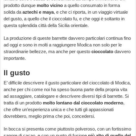
prodotto dunque
molto vicino
a quello consumato in forma
solida da
aztechi e maya
, e che ci riporta, in un viaggio virtuale
del gusto, a quello che il cioccolato fu, e che oggi è soltanto in
questa splendida città della Sicilia orientale.
La produzione di queste barrette davvero particolari continua fino
ad oggi e sono in molti a raggiungere Modica non solo per le
straordinarie bellezze, ma anche per questo
cioccolato
davvero
importante.
Il gusto
E’ difficile descrivere il gusto particolare del cioccolato di Modica,
anche per chi come noi ha speso buona parte della propria vita
ad assaggiare, catalogare e descrivere diversi tipi di barrette. Si
tratta di un prodotto
molto lontano dal cioccolato moderno
,
che offre un’esperienza unica e che tutti gli appassionati
dovrebbero, meglio prima che poi, concedersi.
In bocca si presenta come piuttosto polveroso, con un fortissimo
sapore di cacao, e con un punto di fusione
più alto di quello del