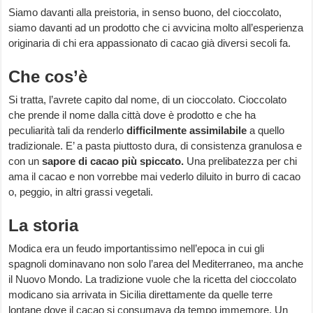
Siamo davanti alla preistoria, in senso buono, del cioccolato,
siamo davanti ad un prodotto che ci avvicina molto all’esperienza
originaria di chi era appassionato di cacao già diversi secoli fa.
Che cos’è
Si tratta, l’avrete capito dal nome, di un cioccolato. Cioccolato
che prende il nome dalla città dove è prodotto e che ha
peculiarità tali da renderlo
difficilmente assimilabile
a quello
tradizionale. E’ a pasta piuttosto dura, di consistenza granulosa e
con un
sapore di cacao più spiccato.
Una prelibatezza per chi
ama il cacao e non vorrebbe mai vederlo diluito in burro di cacao
o, peggio, in altri grassi vegetali.
La storia
Modica era un feudo importantissimo nell’epoca in cui gli
spagnoli dominavano non solo l’area del Mediterraneo, ma anche
il Nuovo Mondo. La tradizione vuole che la ricetta del cioccolato
modicano sia arrivata in Sicilia direttamente da quelle terre
lontane dove il cacao si consumava da tempo immemore. Un