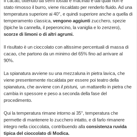
Il cacao, ottenuto da semi tostati e macinati e dai quali non è
stato rimosso il burro, viene riscaldato per renderlo fluido. Ad una
temperatura superiore ai 40°, e quindi superiore anche a quella di
temperamento classica,
vengono aggiunti
zucchero, spezie
(tipiche la cannella, il peperoncino, la vaniglia e lo zenzero),
scorze di limoni o di altri agrumi.
Il risultato è un cioccolato con altissime percentuali di massa di
cacao, che partono da un minimo del 65% fino ad arrivare al
90%.
La spianatura avviene su una mezzaluna in pietra lavica, che
viene presentemente riscaldata per essere poi teatro della
spianatura, che avviene con
il pistuni
,
un mattarello in pietra che
cambia in spessore e peso a seconda della fase del
procedimento.
Qui la temperatura rimane intorno ai 35°, temperatura che
permette di mantenere lo zucchero intatto, e di farlo rimanere
integro nella cioccolata, contribuendo alla
consistenza ruvida
tipica del cioccolato di Modica.