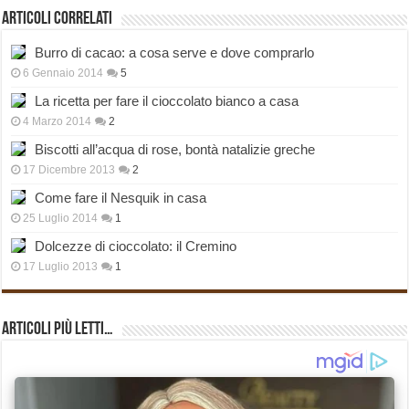
Articoli correlati
Burro di cacao: a cosa serve e dove comprarlo
6 Gennaio 2014
5
La ricetta per fare il cioccolato bianco a casa
4 Marzo 2014
2
Biscotti all’acqua di rose, bontà natalizie greche
17 Dicembre 2013
2
Come fare il Nesquik in casa
25 Luglio 2014
1
Dolcezze di cioccolato: il Cremino
17 Luglio 2013
1
Articoli più Letti…