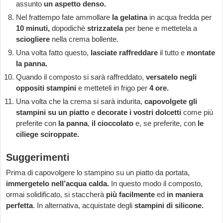
assunto
un aspetto denso.
Nel frattempo fate ammollare
la gelatina
in acqua fredda per
10 minuti,
dopodichè
strizzatela
per bene e mettetela a
sciogliere
nella crema bollente.
Una volta fatto questo,
lasciate raffreddare
il tutto e
montate
la panna.
Quando il composto si sarà raffreddato,
versatelo negli
oppositi stampini
e metteteli in frigo per
4 ore.
Una volta che la crema si sarà indurita,
capovolgete gli
stampini su un piatto
e
decorate i vostri dolcetti
come più
preferite con
la panna
,
il cioccolato
e, se preferite, con
le
ciliege sciroppate.
Suggerimenti
Prima di capovolgere lo stampino su un piatto da portata,
immergetelo nell’acqua calda.
In questo modo il composto,
ormai solidificato, si staccherà
più facilmente
ed
in maniera
perfetta
. In alternativa, acquistate degli
stampini di silicone.