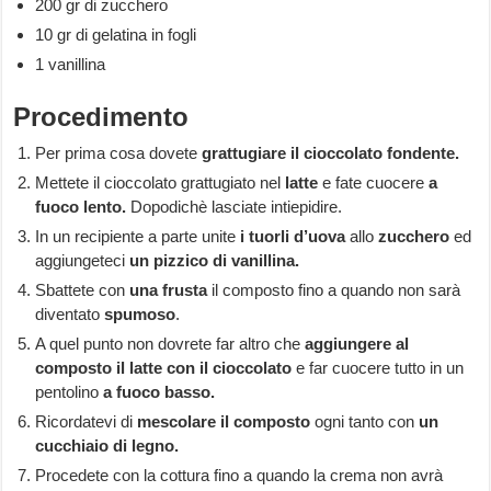
200 gr di zucchero
10 gr di gelatina in fogli
1 vanillina
Procedimento
Per prima cosa dovete
grattugiare il cioccolato fondente.
Mettete il cioccolato grattugiato nel
latte
e fate cuocere
a
fuoco lento.
Dopodichè lasciate intiepidire.
In un recipiente a parte unite
i tuorli d’uova
allo
zucchero
ed
aggiungeteci
un pizzico di vanillina.
Sbattete con
una frusta
il composto fino a quando non sarà
diventato
spumoso
.
A quel punto non dovrete far altro che
aggiungere al
composto il latte con il cioccolato
e far cuocere tutto in un
pentolino
a fuoco basso.
Ricordatevi di
mescolare il composto
ogni tanto con
un
cucchiaio di legno.
Procedete con la cottura fino a quando la crema non avrà