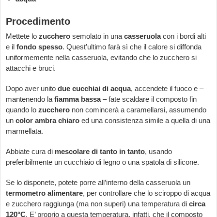
Procedimento
Mettete lo
zucchero
semolato in una
casseruola
con i bordi alti
e il
fondo spesso
. Quest’ultimo farà sì che il calore si diffonda
uniformemente nella casseruola, evitando che lo zucchero si
attacchi e bruci.
Dopo aver unito
due cucchiai di acqua
, accendete il fuoco e –
mantenendo la
fiamma bassa
– fate scaldare il composto fin
quando lo
zucchero
non comincerà a caramellarsi, assumendo
un
color ambra chiaro
ed una consistenza simile a quella di una
marmellata.
Abbiate cura di
mescolare di tanto in tanto
, usando
preferibilmente un cucchiaio di legno o una spatola di silicone.
Se lo disponete, potete porre all’interno della casseruola un
termometro alimentare
, per controllare che lo sciroppo di acqua
e zucchero raggiunga (ma non superi) una temperatura di
circa
120°C
. E’ proprio a questa temperatura, infatti, che il composto