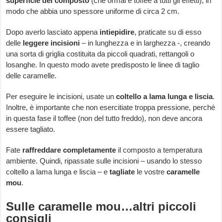
superficie del composto
(che ormai è toffee a tutti gli effetti), in
modo che abbia uno spessore uniforme di circa 2 cm.
Dopo averlo lasciato appena
intiepidire
, praticate su di esso
delle
leggere incisioni
– in lunghezza e in larghezza -, creando
una sorta di griglia costituita da piccoli quadrati, rettangoli o
losanghe. In questo modo avete predisposto le linee di taglio
delle caramelle.
Per eseguire le incisioni, usate un
coltello a lama lunga e liscia
.
Inoltre, è importante che non esercitiate troppa pressione, perché
in questa fase il toffee (non del tutto freddo), non deve ancora
essere tagliato.
Fate
raffreddare completamente
il composto a temperatura
ambiente. Quindi, ripassate sulle incisioni – usando lo stesso
coltello a lama lunga e liscia – e
tagliate
le vostre
caramelle
mou
.
Sulle caramelle mou…altri piccoli
consigli