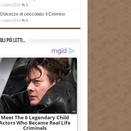
 Luglio 2014
1
Dolcezze di cioccolato: il Cremino
 Luglio 2013
1
oli più Letti…