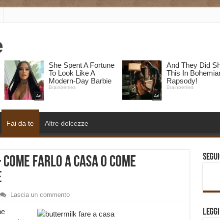
Fai da te
Altre dolcezze
Segui
– come farlo a casa o come
e
Lascia un commento
ne
Legg