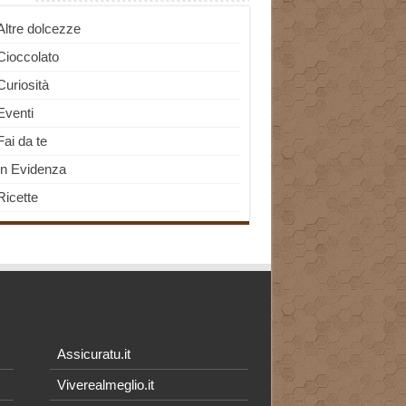
Altre dolcezze
Cioccolato
Curiosità
Eventi
Fai da te
In Evidenza
Ricette
Assicuratu.it
Viverealmeglio.it