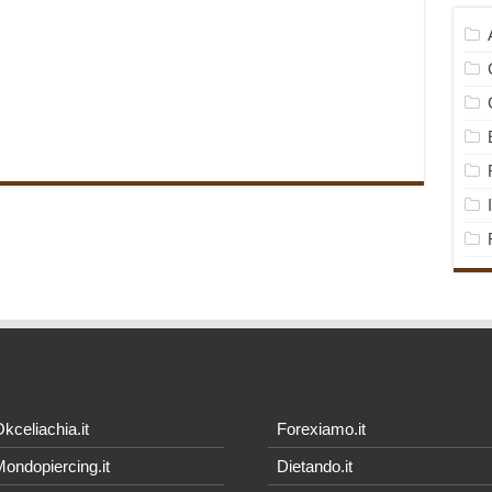
kceliachia.it
Forexiamo.it
ondopiercing.it
Dietando.it