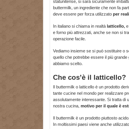
statunitense, si sarà sicuramente imbattu
buttermilk, un ingrediente che non fa pa
deve essere per forza utilizzato
per real
In italiano si chiama in realtà
latticello,
e
e forno più attrezzati, anche se non si tra
operazione facile.
Vediamo insieme se si può sostituire o se 
quello che potrebbe essere il più grande g
abbiamo scelto.
Che cos’è il latticello?
Il buttermilk o latticello è un prodotto der
tante cucine nel mondo per realizzare prod
assolutamente interessante. Si tratta di u
nostra cucina,
motivo per il quale è es
Il buttermilk è un prodotto piuttosto acido
In moltissimi paesi viene anche utilizza