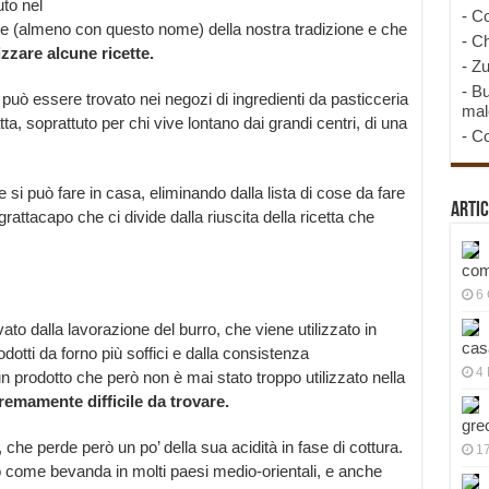
to nel
-
Co
rte (almeno con questo nome) della nostra tradizione e che
-
Ch
izzare alcune ricette.
-
Zu
-
Bu
 può essere trovato nei negozi di ingredienti da pasticceria
mal
tta, soprattuto per chi vive lontano dai grandi centri, di una
-
Co
si può fare in casa, eliminando dalla lista di cose da fare
Artic
rattacapo che ci divide dalla riuscita della ricetta che
com
6
ivato dalla lavorazione del burro, che viene utilizzato in
cas
otti da forno più soffici e dalla consistenza
4 
n prodotto che però non è mai stato troppo utilizzato nella
tremamente difficile da trovare.
gre
, che perde però un po’ della sua acidità in fase di cottura.
1
to come bevanda in molti paesi medio-orientali, e anche