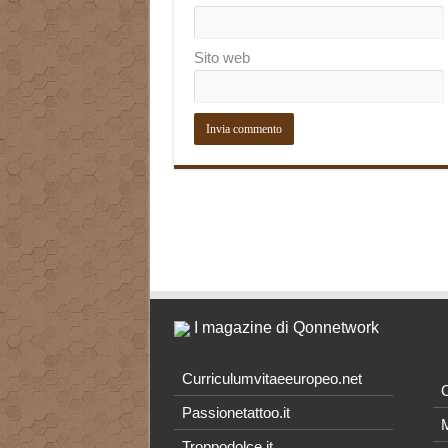
Sito web
I magazine di Qonnetwork
Curriculumvitaeeuropeo.net
O
Passionetattoo.it
M
Troppodolce.it