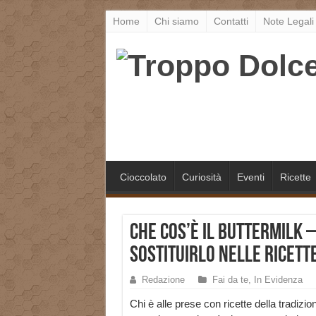
Home
Chi siamo
Contatti
Note Legali
Cioccolato
Curiosità
Eventi
Ricette
Che cos’è il buttermilk 
sostituirlo nelle ricett
Redazione
Fai da te
,
In Evidenza
Chi è alle prese con ricette della tradizio