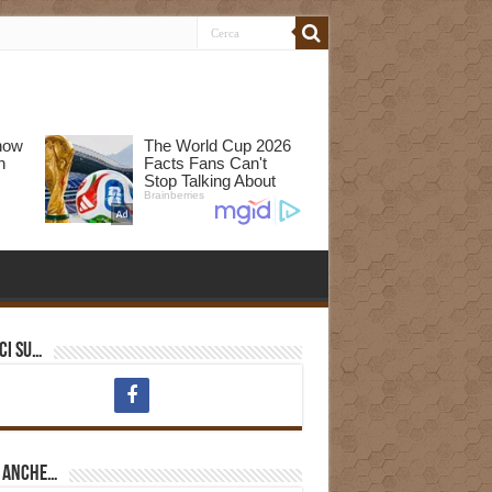
ci su…
i anche…