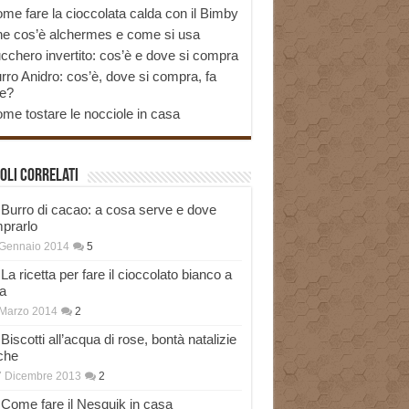
me fare la cioccolata calda con il Bimby
e cos’è alchermes e come si usa
cchero invertito: cos’è e dove si compra
rro Anidro: cos’è, dove si compra, fa
e?
me tostare le nocciole in casa
oli correlati
Burro di cacao: a cosa serve e dove
prarlo
 Gennaio 2014
5
La ricetta per fare il cioccolato bianco a
a
Marzo 2014
2
Biscotti all’acqua di rose, bontà natalizie
che
7 Dicembre 2013
2
Come fare il Nesquik in casa