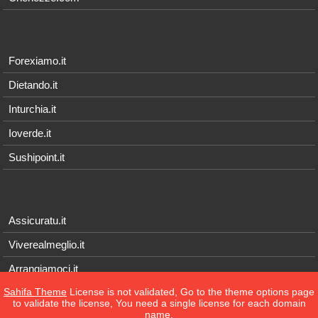
Forexiamo.it
Dietando.it
Inturchia.it
Ioverde.it
Sushipoint.it
Assicuratu.it
Viverealmeglio.it
Arrangiamoci.it
Sahifa Theme
License is not validated, Go to the theme options page
Tecnichef.it
to validate the license, You need a single license for each domain
name.