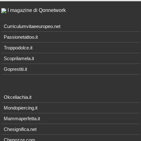
I magazine di Qonnetwork
Curriculumvitaeeuropeo.net
Passionetattoo.it
Troppodolce.it
Scoprilamela.it
Goprestiti.it
Okceliachia.it
Mondopiercing.it
Mammaperfetta.it
Chesignifica.net
Chenozze.com