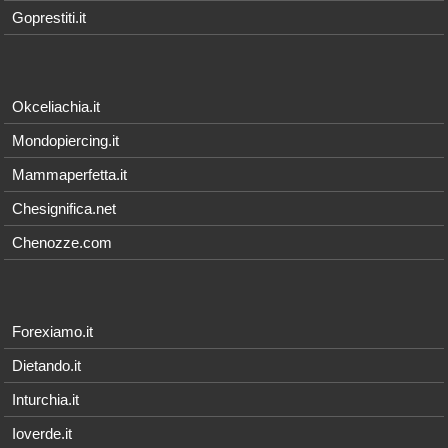
Goprestiti.it
Okceliachia.it
Mondopiercing.it
Mammaperfetta.it
Chesignifica.net
Chenozze.com
Forexiamo.it
Dietando.it
Inturchia.it
Ioverde.it