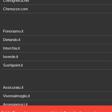
Chesignifica.net
Chenozze.com
Forexiamo.it
Dietando.it
Inturchia.it
Ioverde.it
Sushipoint.it
Assicuratu.it
Viverealmeglio.it
Arrangiamoci.it