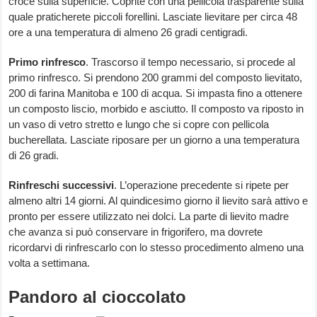
croce sulla superficie. Coprite con una pellicola trasparente sulla
quale praticherete piccoli forellini. Lasciate lievitare per circa 48
ore a una temperatura di almeno 26 gradi centigradi.
Primo rinfresco
. Trascorso il tempo necessario, si procede al
primo rinfresco. Si prendono 200 grammi del composto lievitato,
200 di farina Manitoba e 100 di acqua. Si impasta fino a ottenere
un composto liscio, morbido e asciutto. Il composto va riposto in
un vaso di vetro stretto e lungo che si copre con pellicola
bucherellata. Lasciate riposare per un giorno a una temperatura
di 26 gradi.
Rinfreschi successivi
. L’operazione precedente si ripete per
almeno altri 14 giorni. Al quindicesimo giorno il lievito sarà attivo e
pronto per essere utilizzato nei dolci. La parte di lievito madre
che avanza si può conservare in frigorifero, ma dovrete
ricordarvi di rinfrescarlo con lo stesso procedimento almeno una
volta a settimana.
Pandoro al cioccolato