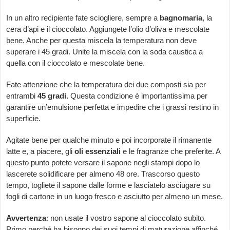
In un altro recipiente fate sciogliere, sempre a
bagnomaria
, la
cera d’api e il cioccolato. Aggiungete l’olio d’oliva e mescolate
bene. Anche per questa miscela la temperatura non deve
superare i 45 gradi. Unite la miscela con la soda caustica a
quella con il cioccolato e mescolate bene.
Fate attenzione che la temperatura dei due composti sia per
entrambi
45 gradi.
Questa condizione è importantissima per
garantire un’emulsione perfetta e impedire che i grassi restino in
superficie.
Agitate bene per qualche minuto e poi incorporate il rimanente
latte e, a piacere, gli
oli essenziali
e le fragranze che preferite. A
questo punto potete versare il sapone negli stampi dopo lo
lascerete solidificare per almeno 48 ore. Trascorso questo
tempo, togliete il sapone dalle forme e lasciatelo asciugare su
fogli di cartone in un luogo fresco e asciutto per almeno un mese.
Avvertenza
: non usate il vostro sapone al cioccolato subito.
Primo perché ha bisogno dei suoi tempi di maturazione affinché