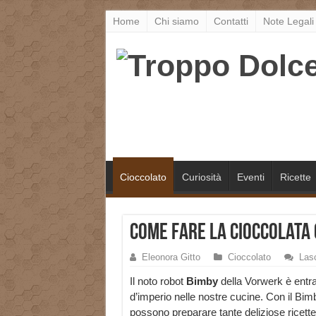
Home
Chi siamo
Contatti
Note Legali
Cioccolato
Curiosità
Eventi
Ricette
Come fare la cioccolata 
Eleonora Gitto
Cioccolato
Las
Il noto robot
Bimby
della Vorwerk è entr
d’imperio nelle nostre cucine. Con il Bim
possono preparare tante deliziose ricett