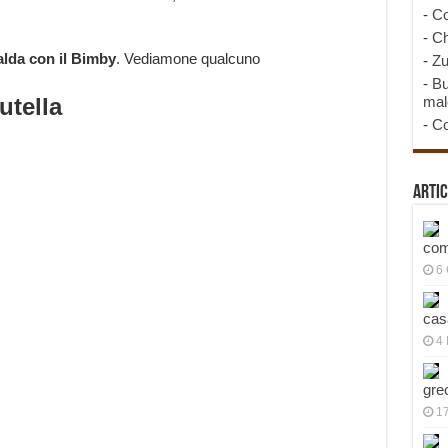
-
Co
-
Ch
alda con il Bimby
. Vediamone qualcuno
-
Zu
-
Bu
utella
mal
-
Co
Artic
com
6
cas
4 
gre
1