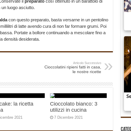
 Conservate il
preparato
così ottenuto in un barattolo di
 un luogo asciutto.
alda
con questo preparato, basta versarne in un pentolino
millilitri di latte avendo cura di non far formare grumi. Poi
a bassa. Portate a bollore continuando a mescolare fino a
la densità desiderata.
Articolo Successivo
Cioccolatini ripieni fatti in casa,
le nostre ricette
ake: la ricetta
Cioccolato bianco: 3
sa
utilizzi in cucina
icembre 2021
7 Dicembre 2021
Cate