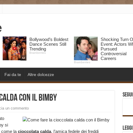
Fai da te
Altre dolcezze
Segui
calda con il Bimby
cia un commento
ato
by si
Legg
e come la
cioccolata calda
, l’amica fedele dei freddi