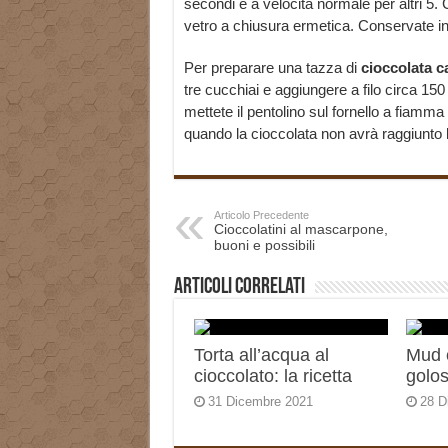
secondi e a velocità normale per altri 5.
vetro a chiusura ermetica. Conservate in
Per preparare una tazza di
cioccolata c
tre cucchiai e aggiungere a filo circa 150 
mettete il pentolino sul fornello a fiamm
quando la cioccolata non avrà raggiunto 
Articolo Precedente
Cioccolatini al mascarpone,
buoni e possibili
Articoli correlati
Torta all’acqua al
Mud c
cioccolato: la ricetta
golo
31 Dicembre 2021
28 D