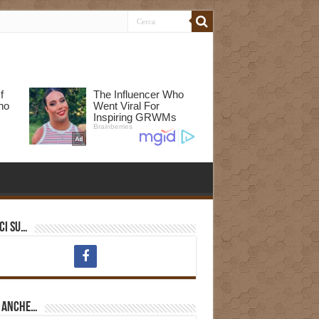
ci su…
i anche…