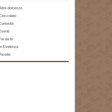
Altre dolcezze
Cioccolato
Curiosità
Eventi
Fai da te
In Evidenza
Ricette