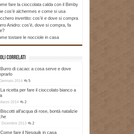
me fare la cioccolata calda con il Bimby
e cos’è alchermes e come si usa
cchero invertito: cos’è e dove si compra
rro Anidro: cos’è, dove si compra, fa
e?
me tostare le nocciole in casa
oli correlati
Burro di cacao: a cosa serve e dove
prarlo
 Gennaio 2014
5
La ricetta per fare il cioccolato bianco a
a
Marzo 2014
2
Biscotti all’acqua di rose, bontà natalizie
che
7 Dicembre 2013
2
Come fare il Nesquik in casa