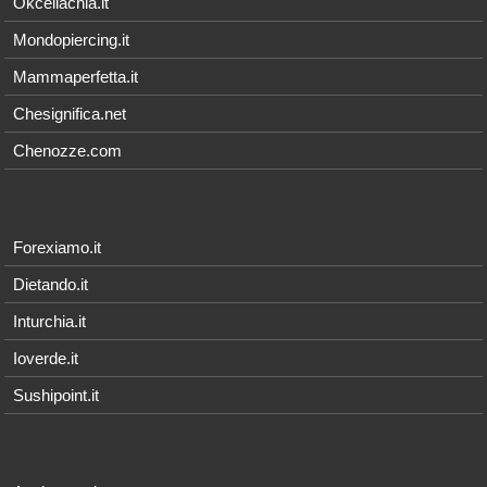
Okceliachia.it
Mondopiercing.it
Mammaperfetta.it
Chesignifica.net
Chenozze.com
Forexiamo.it
Dietando.it
Inturchia.it
Ioverde.it
Sushipoint.it