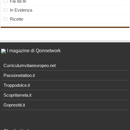
Fai da te
In Evidenza
Ricette
I magazine di Qonnetwork
Curriculumvitaeeuropeo.net
Passionetattoo.it
Troppodolce.it
Scoprilamela.it
Goprestiti.it