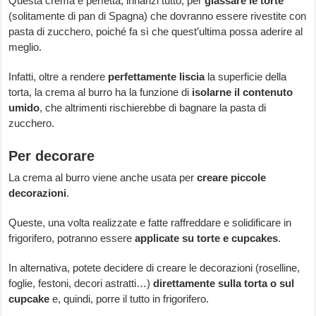
Questa crema è perfetta, innanzi tutto, per
glassare le torte
(solitamente di pan di Spagna) che dovranno essere rivestite con
pasta di zucchero, poiché fa sì che quest’ultima possa aderire al
meglio.
Infatti, oltre a rendere
perfettamente liscia
la superficie della
torta, la crema al burro ha la funzione di
isolarne il contenuto
umido
, che altrimenti rischierebbe di bagnare la pasta di
zucchero.
Per decorare
La crema al burro viene anche usata per
creare piccole
decorazioni
.
Queste, una volta realizzate e fatte raffreddare e solidificare in
frigorifero, potranno essere
applicate su torte e cupcakes
.
In alternativa, potete decidere di creare le decorazioni (roselline,
foglie, festoni, decori astratti…)
direttamente sulla torta o sul
cupcake
e, quindi, porre il tutto in frigorifero.