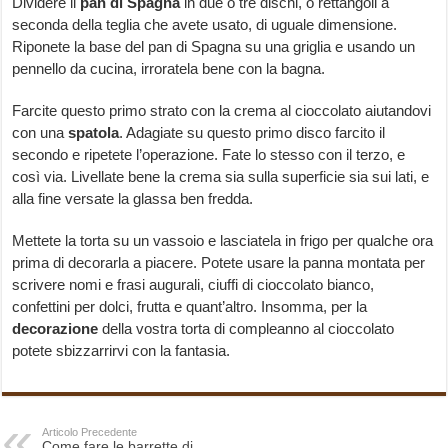
Dividere il
pan di Spagna
in due o tre dischi, o rettangoli a
seconda della teglia che avete usato, di uguale dimensione.
Riponete la base del pan di Spagna su una griglia e usando un
pennello da cucina, irroratela bene con la bagna.
Farcite questo primo strato con la crema al cioccolato aiutandovi
con una
spatola
. Adagiate su questo primo disco farcito il
secondo e ripetete l’operazione. Fate lo stesso con il terzo, e
così via. Livellate bene la crema sia sulla superficie sia sui lati, e
alla fine versate la glassa ben fredda.
Mettete la torta su un vassoio e lasciatela in frigo per qualche ora
prima di decorarla a piacere. Potete usare la panna montata per
scrivere nomi e frasi augurali, ciuffi di cioccolato bianco,
confettini per dolci, frutta e quant’altro. Insomma, per la
decorazione
della vostra torta di compleanno al cioccolato
potete sbizzarrirvi con la fantasia.
Articolo Precedente
Come fare le barrette di