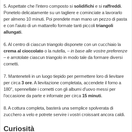
5. Aspettate che l’intero composto si
solidifichi
e si
raffreddi
.
Ponetelo delicatamente su un tagliere e cominciate a lavorarlo
per almeno 10 minuti. Poi prendete man mano un pezzo di pasta
e con l’aiuto di un mattarello formate tanti piccoli
triangoli
allungati
.
6. Al centro di ciascun triangolo disponete con un cucchiaio la
crema al cioccolato
o la nutella, –
in base alle vostre preferenze
– e arrotolate ciascun triangolo in modo tale da formare diversi
cornetti.
7. Manteneteli in un luogo tiepido per permettere loro di lievitare
per circa
3 ore
. A lievitazione completata, accendete il forno a
180°, spennellate i cornetti con gli albumi d’uovo messi per
l’occasione da parte e infornate per circa
15 minuti
.
8. A cottura completa, basterà una semplice spolverata di
zucchero a velo e potrete servire i vostri croissant ancora caldi.
Curiosità