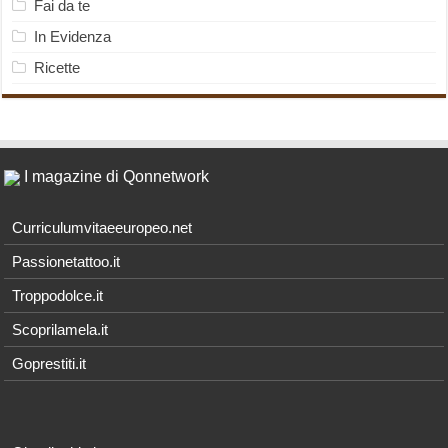
Fai da te
In Evidenza
Ricette
I magazine di Qonnetwork
Curriculumvitaeeuropeo.net
Passionetattoo.it
Troppodolce.it
Scoprilamela.it
Goprestiti.it