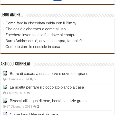
Leggi anche…
-
Come fare la cioccolata calda con il Bimby
-
Che cos’è alchermes e come si usa
-
Zucchero invertito: cos’è e dove si compra
-
Burro Anidro: cos’è, dove si compra, fa male?
-
Come tostare le nocciole in casa
Articoli correlati
Burro di cacao: a cosa serve e dove comprarlo
6 Gennaio 2014
5
La ricetta per fare il cioccolato bianco a casa
4 Marzo 2014
2
Biscotti all’acqua di rose, bontà natalizie greche
17 Dicembre 2013
2
Come fare il Nesquik in casa