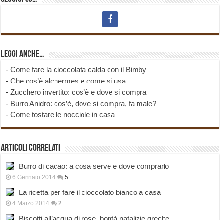
Leggi anche…
-
Come fare la cioccolata calda con il Bimby
-
Che cos’è alchermes e come si usa
-
Zucchero invertito: cos’è e dove si compra
-
Burro Anidro: cos’è, dove si compra, fa male?
-
Come tostare le nocciole in casa
Articoli correlati
Burro di cacao: a cosa serve e dove comprarlo
6 Gennaio 2014
5
La ricetta per fare il cioccolato bianco a casa
4 Marzo 2014
2
Biscotti all’acqua di rose, bontà natalizie greche