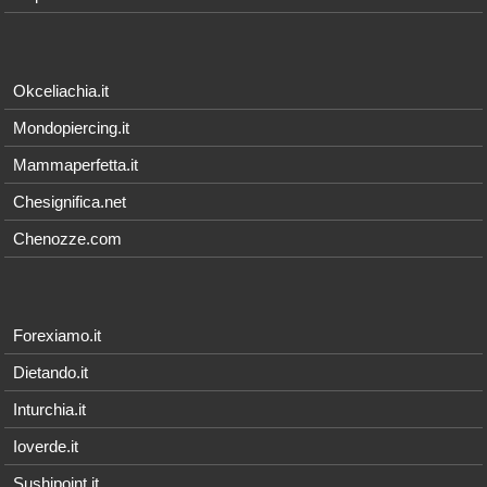
Okceliachia.it
Mondopiercing.it
Mammaperfetta.it
Chesignifica.net
Chenozze.com
Forexiamo.it
Dietando.it
Inturchia.it
Ioverde.it
Sushipoint.it