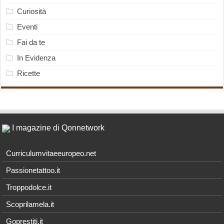
Curiosità
Eventi
Fai da te
In Evidenza
Ricette
I magazine di Qonnetwork
Curriculumvitaeeuropeo.net
Passionetattoo.it
Troppodolce.it
Scoprilamela.it
Goprestiti.it