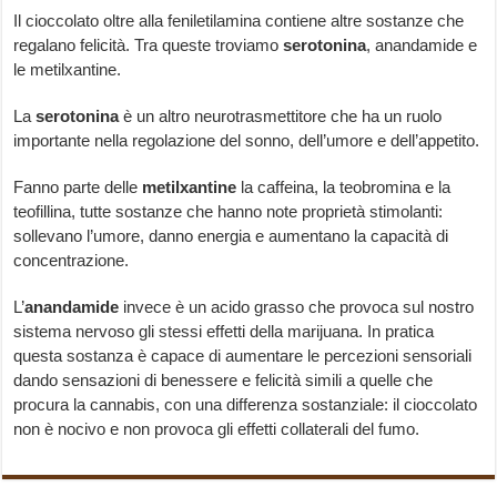
Il cioccolato oltre alla feniletilamina contiene altre sostanze che
regalano felicità. Tra queste troviamo
serotonina
, anandamide e
le metilxantine.
La
serotonina
è un altro neurotrasmettitore che ha un ruolo
importante nella regolazione del sonno, dell’umore e dell’appetito.
Fanno parte delle
metilxantine
la caffeina, la teobromina e la
teofillina, tutte sostanze che hanno note proprietà stimolanti:
sollevano l’umore, danno energia e aumentano la capacità di
concentrazione.
L’
anandamide
invece è un acido grasso che provoca sul nostro
sistema nervoso gli stessi effetti della marijuana. In pratica
questa sostanza è capace di aumentare le percezioni sensoriali
dando sensazioni di benessere e felicità simili a quelle che
procura la cannabis, con una differenza sostanziale: il cioccolato
non è nocivo e non provoca gli effetti collaterali del fumo.