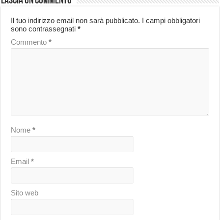
Lascia un commento
Il tuo indirizzo email non sarà pubblicato.
I campi obbligatori
sono contrassegnati
*
Commento
*
Nome
*
Email
*
Sito web