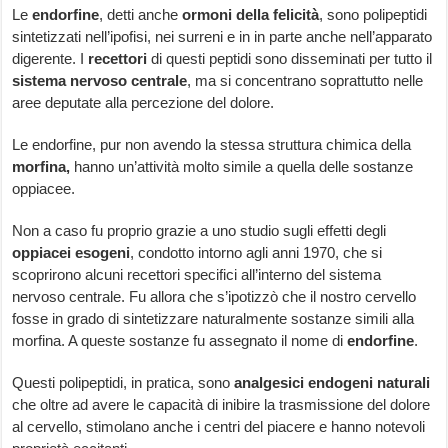
Le
endorfine
, detti anche
ormoni della felicità
, sono polipeptidi
sintetizzati nell’ipofisi, nei surreni e in in parte anche nell’apparato
digerente. I
recettori
di questi peptidi sono disseminati per tutto il
sistema nervoso centrale
, ma si concentrano soprattutto nelle
aree deputate alla percezione del dolore.
Le endorfine, pur non avendo la stessa struttura chimica della
morfina,
hanno un’attività molto simile a quella delle sostanze
oppiacee.
Non a caso fu proprio grazie a uno studio sugli effetti degli
oppiacei esogeni
, condotto intorno agli anni 1970, che si
scoprirono alcuni recettori specifici all’interno del sistema
nervoso centrale. Fu allora che s’ipotizzò che il nostro cervello
fosse in grado di sintetizzare naturalmente sostanze simili alla
morfina. A queste sostanze fu assegnato il nome di
endorfine
.
Questi polipeptidi, in pratica, sono
analgesici
endogeni naturali
che oltre ad avere le capacità di inibire la trasmissione del dolore
al cervello, stimolano anche i centri del piacere e hanno notevoli