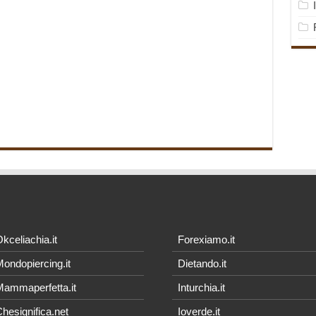
kceliachia.it
Forexiamo.it
ondopiercing.it
Dietando.it
ammaperfetta.it
Inturchia.it
hesignifica.net
Ioverde.it