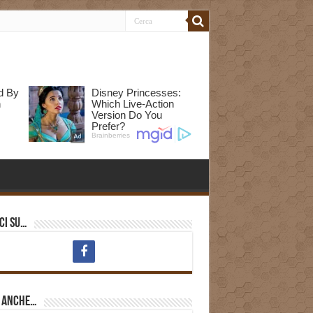
ci su…
i anche…