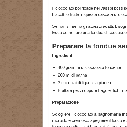
Il cioccolato poi ricade nei vassoi posti 
biscotti o frutta in questa cascata di cio
Se non si hanno gli attrezzi adatti, biso
Ecco come fare una fondue di success
Preparare la fondue se
Ingredienti
400 grammi di cioccolato fondente
200 ml di panna
3 cucchiai di liquore a piacere
Frutta a pezzi oppure fragole, fichi inte
Preparazione
Sciogliere il cioccolato a
bagnomaria
ins
morbido e cremoso, spegnere il fuoco e 
fondue è dedicata ai bambini, è meglio evi