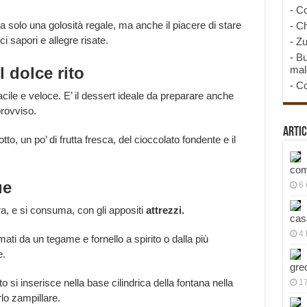
-
Co
 solo una golosità regale, ma anche il piacere di stare
-
Ch
i sapori e allegre risate.
-
Zu
-
Bu
l dolce rito
mal
-
Co
acile e veloce. E’ il dessert ideale da preparare anche
provviso.
Artic
tto, un po’ di frutta fresca, del cioccolato fondente e il
com
ue
6
ara, e si consuma, con gli appositi
attrezzi.
cas
4 
ti da un tegame e fornello a spirito o dalla più
e.
gre
ato si inserisce nella base cilindrica della fontana nella
1
lo zampillare.