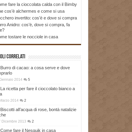
me fare la cioccolata calda con il Bimby
e cos’è alchermes e come si usa
cchero invertito: cos’è e dove si compra
rro Anidro: cos’è, dove si compra, fa
e?
me tostare le nocciole in casa
oli correlati
Burro di cacao: a cosa serve e dove
prarlo
 Gennaio 2014
5
La ricetta per fare il cioccolato bianco a
a
Marzo 2014
2
Biscotti all’acqua di rose, bontà natalizie
che
7 Dicembre 2013
2
Come fare il Nesquik in casa