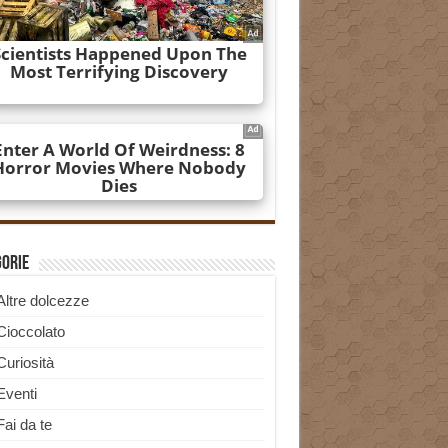
gorie
Altre dolcezze
Cioccolato
Curiosità
Eventi
Fai da te