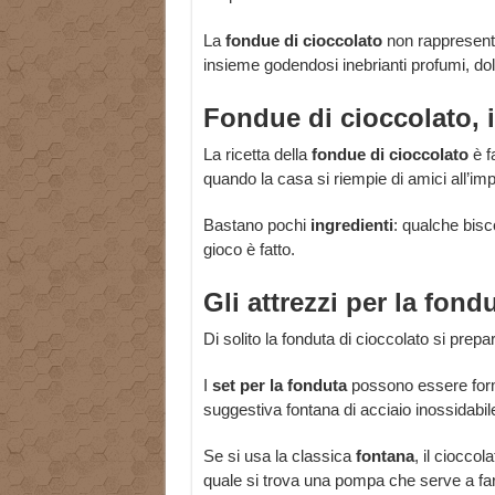
La
fondue di cioccolato
non rappresenta
insieme godendosi inebrianti profumi, dolc
Fondue di cioccolato, i
La ricetta della
fondue di cioccolato
è f
quando la casa si riempie di amici all’im
Bastano pochi
ingredienti
: qualche bisco
gioco è fatto.
Gli attrezzi per la fond
Di solito la fonduta di cioccolato si prep
I
set per la fonduta
possono essere forma
suggestiva fontana di acciaio inossidabil
Se si usa la classica
fontana
, il cioccol
quale si trova una pompa che serve a far