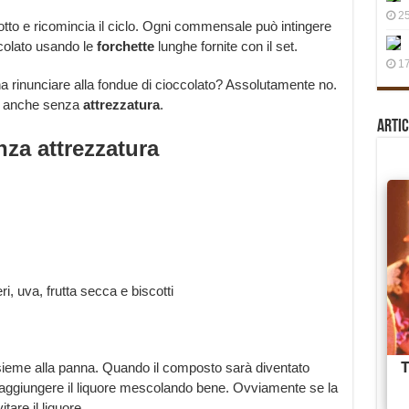
25
sotto e ricomincia il ciclo. Ogni commensale può intingere
ccolato usando le
forchette
lunghe fornite con il set.
17
gna rinunciare alla fondue di cioccolato? Assolutamente no.
o anche senza
attrezzatura
.
Artic
nza attrezzatura
ri, uva, frutta secca e biscotti
ieme alla panna. Quando il composto sarà diventato
aggiungere il liquore mescolando bene. Ovviamente se la
tare il liquore.