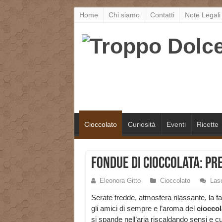
Home
Chi siamo
Contatti
Note Legali
Cioccolato
Curiosità
Eventi
Ricette
Fondue di cioccolata: p
Eleonora Gitto
Cioccolato
Las
Serate fredde, atmosfera rilassante, la fa
gli amici di sempre e l’aroma del
cioccol
si spande nell’aria riscaldando sensi e c