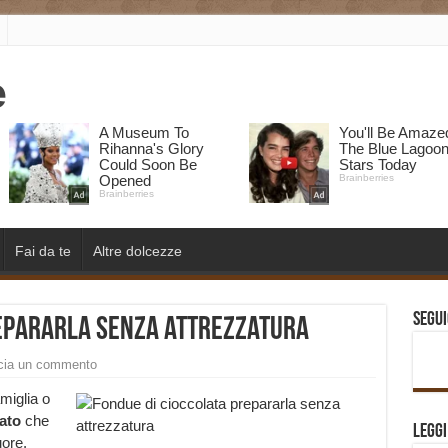
Fai da te
Altre dolcezze
Segui
repararla senza attrezzatura
cia un commento
miglia o
ato
che
Legg
uore.