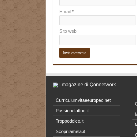
Email
*
Sito web
I magazine di Qonnetwork
Curriculumvitaeeuropeo.net
O
Passionetattoo.it
M
Troppodolce.it
M
Scoprilamela.it
C