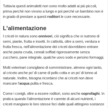
Tuttavia questi animaletti non sono molto adatti ai più piccoli,
prima perché non vivono a lungo e poi perché un bambino non è
in grado di prestare a questi
roditori
le cure necessarie.
L’alimentazione
I criceti in natura sono
onnivori
, ciò significa che si nutrono di
semi, piante, frutta e insetti. In cattività, oltre a semi, verdura e
frutta fresca, nell’alimentazione dei criceti dovrebbero entrare
anche pasta cruda, cereali soffiati rigorosamente senza
zucchero, pane integrale, qualche uovo sodo e persino formaggi.
Molti veterinari consigliano di somministrare, almeno ogni tanto,
al criceto anche po’ di carne di pollo cotta e un po’ di tonno al
naturale. Inoltre, bisogna ricordarsi che ai criceti non deve
mancare l’
acqua
pulita e fresca.
Come i conigli, oltre a essere roditori, sono anche
coprofaghi
. In
pratica quando l’alimentazione è carente di alcuni nutrienti, i
criceti mangiano le loro stesse feci dalle quali attingono sostanze