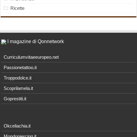
Ricette
I magazine di Qonnetwork
Curriculumvitaeeuropeo.net
Passionetattoo.it
Troppodolce.it
Scoprilamela.it
Goprestiti.it
Okceliachia.it
Mondopiercing.it