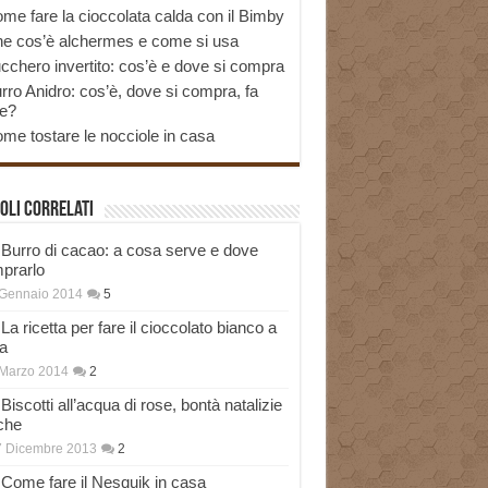
me fare la cioccolata calda con il Bimby
e cos’è alchermes e come si usa
cchero invertito: cos’è e dove si compra
rro Anidro: cos’è, dove si compra, fa
e?
me tostare le nocciole in casa
oli correlati
Burro di cacao: a cosa serve e dove
prarlo
 Gennaio 2014
5
La ricetta per fare il cioccolato bianco a
a
Marzo 2014
2
Biscotti all’acqua di rose, bontà natalizie
che
7 Dicembre 2013
2
Come fare il Nesquik in casa