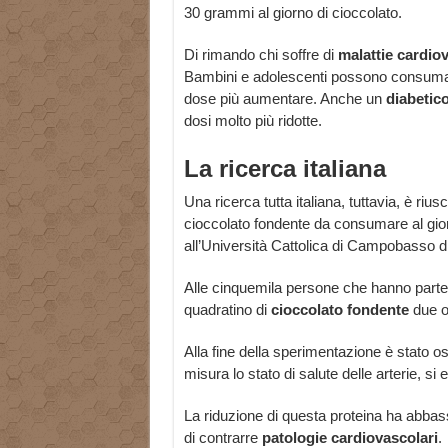
30 grammi al giorno di cioccolato.
Di rimando chi soffre di
malattie cardio
Bambini e adolescenti possono consumare 
dose più aumentare. Anche un
diabetic
dosi molto più ridotte.
La ricerca italiana
Una ricerca tutta italiana, tuttavia, è riusc
cioccolato fondente da consumare al gio
all’Università Cattolica di Campobasso di
Alle cinquemila persone che hanno partec
quadratino di
cioccolato fondente
due o 
Alla fine della sperimentazione è stato oss
misura lo stato di salute delle arterie, si e
La riduzione di questa proteina ha abbass
di contrarre
patologie cardiovascolari
.