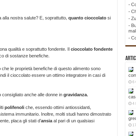
-
Co
-
Ch
 alla nostra salute? E, soprattutto,
quanto cioccolato
si
-
Zu
-
Bu
mal
-
Co
ona qualità e soprattutto fondente. Il
cioccolato fondente
icco di sostanze benefiche.
Artic
o che le proprietà benefiche di questo alimento sono
indi il cioccolato essere un ottimo integratore in casi di
com
6
o consigliato anche alle donne in
gravidanza.
cas
4 
lti
polifenoli
che, essendo ottimi antiossidanti,
l sistema immunitario. Inoltre, molti studi hanno dimostrato
gre
te, placa gli stati d’
ansia
al pari di un qualsiasi
1