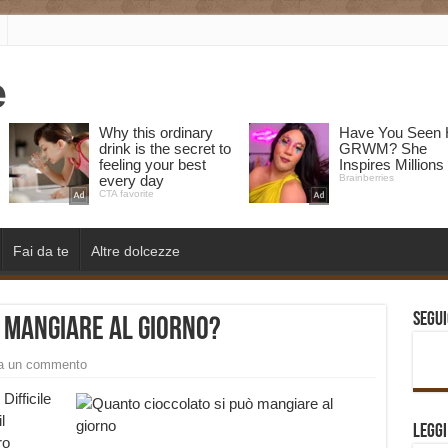
Fai da te
Altre dolcezze
Segui
ò mangiare al giorno?
a un commento
Difficile
l
Legg
ro