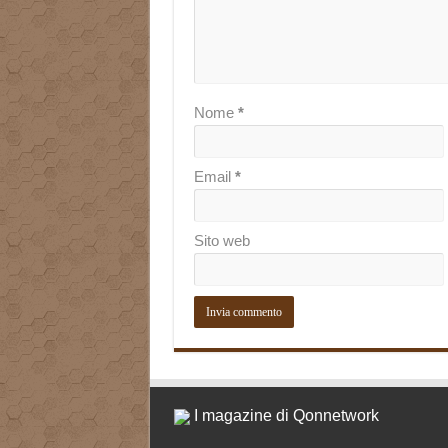
Nome
*
Email
*
Sito web
I magazine di Qonnetwork