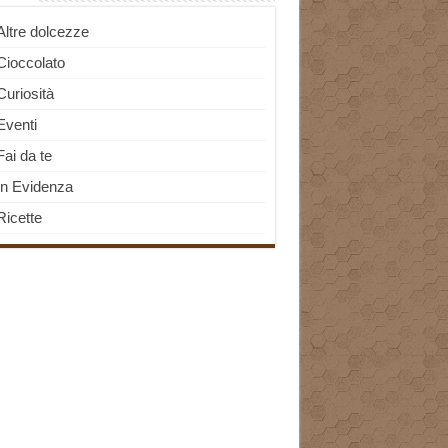
Altre dolcezze
Cioccolato
Curiosità
Eventi
Fai da te
In Evidenza
Ricette