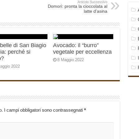
Articolo Successivo
Domori: pronta la cioccolata al
latte d’asina
elle di San Biagio
Avocado: il “burro”
alia: perché si
vegetale per eccellenza
o?
8 Maggio 2022
aggio 2022
o.
I campi obbligatori sono contrassegnati
*