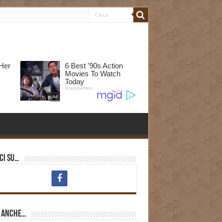
ci su…
i anche…