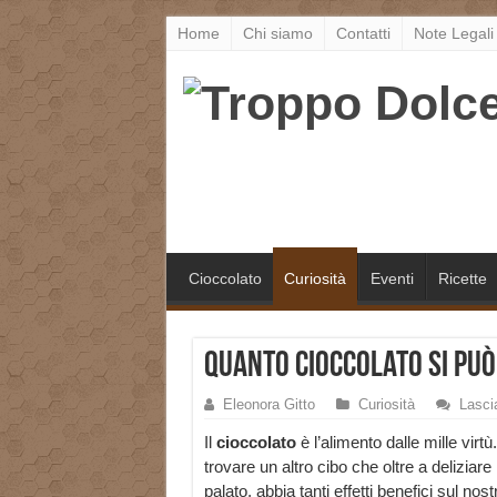
Home
Chi siamo
Contatti
Note Legali
Cioccolato
Curiosità
Eventi
Ricette
Quanto cioccolato si pu
Eleonora Gitto
Curiosità
Lasci
Il
cioccolato
è l’alimento dalle mille virtù. 
trovare un altro cibo che oltre a deliziare i
palato, abbia tanti effetti benefici sul nost