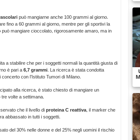
vascolari
può mangiarne anche 100 grammi al giorno.
fino a 60 grammi al giorno, mentre per gli sportivi la
o
può mangiare cioccolato, rigorosamente amaro, ma in
ita a stabilire che per i soggetti normali la quantità giusta di
rno è pari a
6,7 grammi
. La ricerca è stata condotta
 concerto con l’Istituto Tumori di Milano.
ipato alla ricerca, è stato chiesto di mangiare un
tre volte a settimana.
ervato che il livello di
proteina C reattiva
, il marker che
ra abbassato in tutti i soggetti.
ato del 30% nelle donne e del 25% negli uomini il rischio