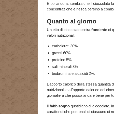
E poi ancora, sembra che il cioccolato f
concentrazione e riesca persino a combat
Quanto al giorno
Un etto di cioccolato
extra fondente
di q
valori nutrizionali:
carboidrati 30%
grassi 60%
proteine 5%
sali minerali 3%
teobromina e alcaloidi 2%.
L’apporto calorico della stessa quantità d
nutrizionali e all’apporto calorico del ci
giornaliera che possa andare bene per tut
Il
fabbisogno
quotidiano di cioccolato, in
caratteristiche personali di ciascuno di 