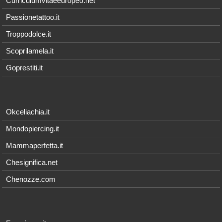
Curriculumvitaeeuropeo.net
Passionetattoo.it
Troppodolce.it
Scoprilamela.it
Goprestiti.it
Okceliachia.it
Mondopiercing.it
Mammaperfetta.it
Chesignifica.net
Chenozze.com