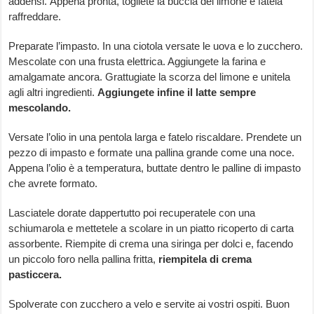
addensi. Appena pronta, togliete la buccia del limone e fatela
raffreddare.
Preparate l’impasto. In una ciotola versate le uova e lo zucchero.
Mescolate con una frusta elettrica. Aggiungete la farina e
amalgamate ancora. Grattugiate la scorza del limone e unitela
agli altri ingredienti.
Aggiungete infine il latte sempre
mescolando.
Versate l’olio in una pentola larga e fatelo riscaldare. Prendete un
pezzo di impasto e formate una pallina grande come una noce.
Appena l’olio è a temperatura, buttate dentro le palline di impasto
che avrete formato.
Lasciatele dorate dappertutto poi recuperatele con una
schiumarola e mettetele a scolare in un piatto ricoperto di carta
assorbente. Riempite di crema una siringa per dolci e, facendo
un piccolo foro nella pallina fritta,
riempitela di crema
pasticcera.
Spolverate con zucchero a velo e servite ai vostri ospiti. Buon