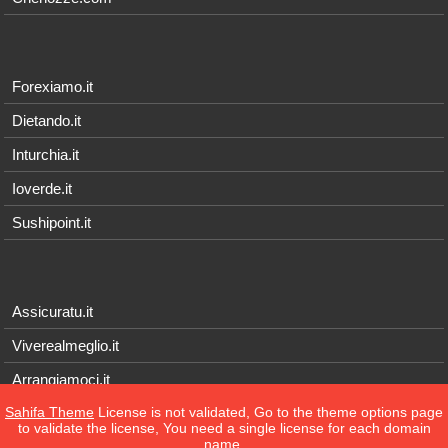
Forexiamo.it
Dietando.it
Inturchia.it
Ioverde.it
Sushipoint.it
Assicuratu.it
Viverealmeglio.it
Arrangiamoci.it
Sahifa Theme
License is not validated, Go to the theme options page
Tecnichef.it
to validate the license, You need a single license for each domain
name.