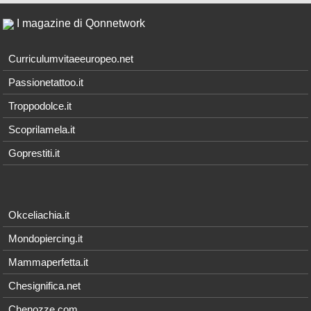
I magazine di Qonnetwork
Curriculumvitaeeuropeo.net
Passionetattoo.it
Troppodolce.it
Scoprilamela.it
Goprestiti.it
Okceliachia.it
Mondopiercing.it
Mammaperfetta.it
Chesignifica.net
Chenozze.com