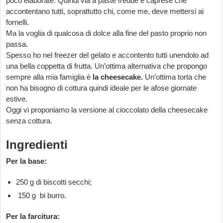
poco elaborate. Quindi via a paste fredde e caprese che
accontentano tutti, soprattutto chi, come me, deve mettersi ai
fornelli.
Ma la voglia di qualcosa di dolce alla fine del pasto proprio non
passa.
Spesso ho nel freezer del gelato e accontento tutti unendolo ad
una bella coppetta di frutta. Un’ottima alternativa che propongo
sempre alla mia famiglia è
la cheesecake.
Un’ottima torta che
non ha bisogno di cottura quindi ideale per le afose giornate
estive.
Oggi vi proponiamo la versione al cioccolato della cheesecake
senza cottura.
Ingredienti
Per la base:
250 g di biscotti secchi;
150 g bi burro.
Per la farcitura: