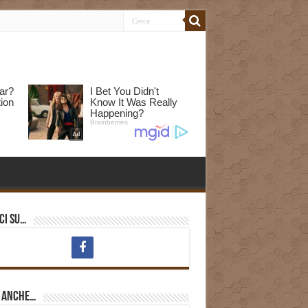
ci su…
i anche…