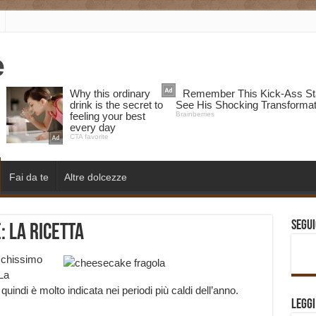
Fai da te
Altre dolcezze
Segui
 la Ricetta
eschissimo
La
indi è molto indicata nei periodi più caldi dell’anno.
Legg