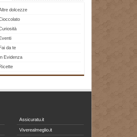
Altre dolcezze
Cioccolato
Curiosità
Eventi
Fai da te
In Evidenza
Ricette
Assicuratu.it
Viverealmeglio.it