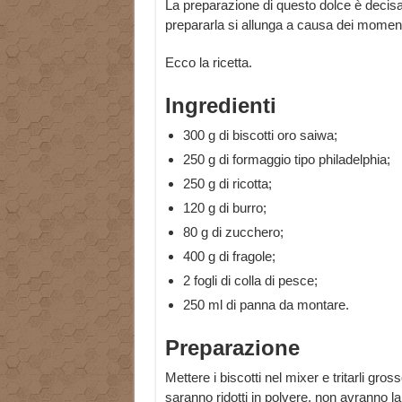
La preparazione di questo dolce è decisa
prepararla si allunga a causa dei momenti
Ecco la ricetta.
Ingredienti
300 g di biscotti oro saiwa;
250 g di formaggio tipo philadelphia;
250 g di ricotta;
120 g di burro;
80 g di zucchero;
400 g di fragole;
2 fogli di colla di pesce;
250 ml di panna da montare.
Preparazione
Mettere i biscotti nel mixer e tritarli gros
saranno ridotti in polvere, non avranno l