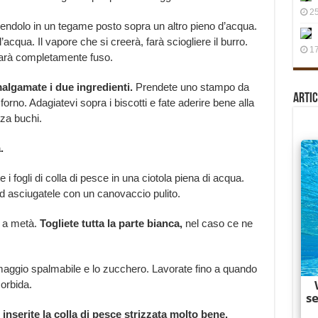
25
endolo in un tegame posto sopra un altro pieno d’acqua.
’acqua. Il vapore che si creerà, farà sciogliere il burro.
17
sarà completamente fuso.
algamate i due ingredienti.
Prendete uno stampo da
Artic
 forno. Adagiatevi sopra i biscotti e fate aderire bene alla
za buchi.
.
i fogli di colla di pesce in una ciotola piena di acqua.
ed asciugatele con un canovaccio pulito.
e a metà.
Togliete tutta la parte bianca,
nel caso ce ne
.
formaggio spalmabile e lo zucchero. Lavorate fino a quando
orbida.
 inserite la colla di pesce strizzata molto bene.