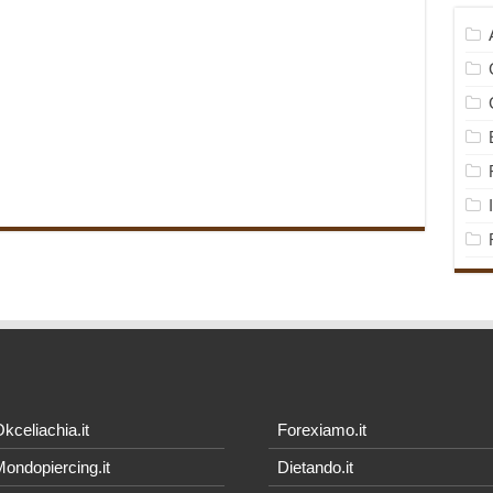
kceliachia.it
Forexiamo.it
ondopiercing.it
Dietando.it