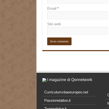
Email
*
Sito web
I magazine di Qonnetwork
Curriculumvitaeeuropeo.net
O
Passionetattoo.it
M
Troppodolce.it