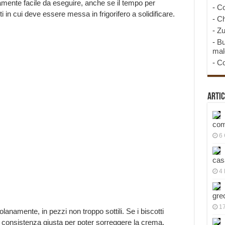
mente facile da eseguire, anche se il tempo per
-
Co
 in cui deve essere messa in frigorifero a solidificare.
-
Ch
-
Zu
-
Bu
mal
-
Co
Artic
com
6
cas
4 
gre
1
solanamente, in pezzi non troppo sottili. Se i biscotti
a consistenza giusta per poter sorreggere la crema.