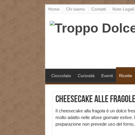
Home
Chi siamo
Contatti
Note Legali
Cioccolato
Curiosità
Eventi
Ricette
Cheesecake alle Fragole:
Il cheesecake alla fragola è un dolce fr
molto adatto nelle afose giornate estive. 
preparazione non prevede uso del forno, qu