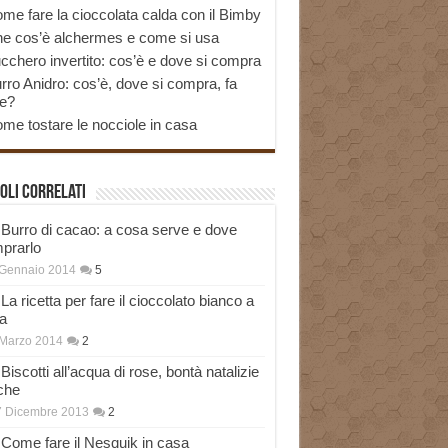
me fare la cioccolata calda con il Bimby
e cos’è alchermes e come si usa
cchero invertito: cos’è e dove si compra
rro Anidro: cos’è, dove si compra, fa
e?
me tostare le nocciole in casa
oli correlati
Burro di cacao: a cosa serve e dove
prarlo
 Gennaio 2014
5
La ricetta per fare il cioccolato bianco a
a
Marzo 2014
2
Biscotti all’acqua di rose, bontà natalizie
che
7 Dicembre 2013
2
Come fare il Nesquik in casa