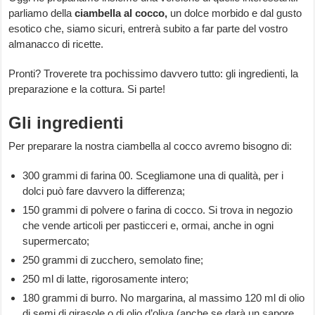
parliamo della
ciambella al cocco,
un dolce morbido e dal gusto
esotico che, siamo sicuri, entrerà subito a far parte del vostro
almanacco di ricette.
Pronti? Troverete tra pochissimo davvero tutto: gli ingredienti, la
preparazione e la cottura. Si parte!
Gli ingredienti
Per preparare la nostra ciambella al cocco avremo bisogno di:
300 grammi di farina 00. Scegliamone una di qualità, per i
dolci può fare davvero la differenza;
150 grammi di polvere o farina di cocco. Si trova in negozio
che vende articoli per pasticceri e, ormai, anche in ogni
supermercato;
250 grammi di zucchero, semolato fine;
250 ml di latte, rigorosamente intero;
180 grammi di burro. No margarina, al massimo 120 ml di olio
di semi di girasole o di olio d’oliva (anche se darà un sapore