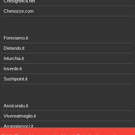
Chesignifica.net
Chenozze.com
Forexiamo.it
Dietando.it
Inturchia.it
Ioverde.it
Sushipoint.it
Assicuratu.it
Viverealmeglio.it
Arrangiamoci.it