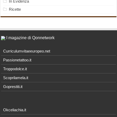
In Evidenza
Ricette
I magazine di Qonnetwork
Curriculumvitaeeuropeo.net
Passionetattoo.it
Troppodolce.it
Scoprilamela.it
Goprestiti.it
Okceliachia.it