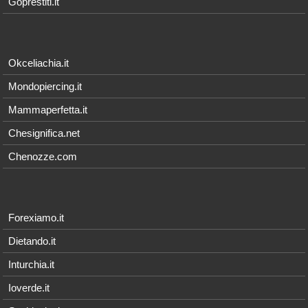
Goprestiti.it
Okceliachia.it
Mondopiercing.it
Mammaperfetta.it
Chesignifica.net
Chenozze.com
Forexiamo.it
Dietando.it
Inturchia.it
Ioverde.it