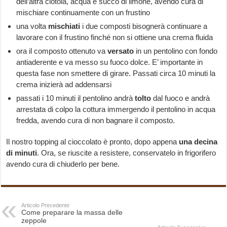
dell’altra ciotola, acqua e succo di limone, avendo cura di
mischiare continuamente con un frustino
una volta
mischiati
i due composti bisognerà continuare a
lavorare con il frustino finché non si ottiene una crema fluida
ora il composto ottenuto va
versato
in un pentolino con fondo
antiaderente e va messo su fuoco dolce. E’ importante in
questa fase non smettere di girare. Passati circa 10 minuti la
crema inizierà ad addensarsi
passati i 10 minuti il pentolino andrà
tolto
dal fuoco e andrà
arrestata di colpo la cottura immergendo il pentolino in acqua
fredda, avendo cura di non bagnare il composto.
Il nostro topping al cioccolato è pronto, dopo appena
una decina
di minuti
. Ora, se riuscite a resistere, conservatelo in frigorifero
avendo cura di chiuderlo per bene.
Articolo Precedente
Come preparare la massa delle
zeppole