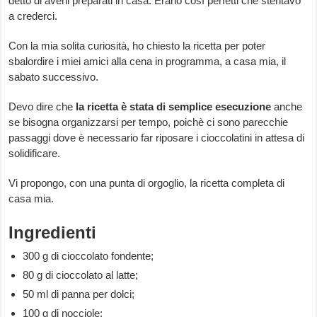
detto di averli preparati in casa. Erano così perfetti che stentavo
a crederci.
Con la mia solita curiosità, ho chiesto la ricetta per poter
sbalordire i miei amici alla cena in programma, a casa mia, il
sabato successivo.
Devo dire che
la ricetta è stata di semplice esecuzione
anche
se bisogna organizzarsi per tempo, poichè ci sono parecchie
passaggi dove è necessario far riposare i cioccolatini in attesa di
solidificare.
Vi propongo, con una punta di orgoglio, la ricetta completa di
casa mia.
Ingredienti
300 g di cioccolato fondente;
80 g di cioccolato al latte;
50 ml di panna per dolci;
100 g di nocciole;