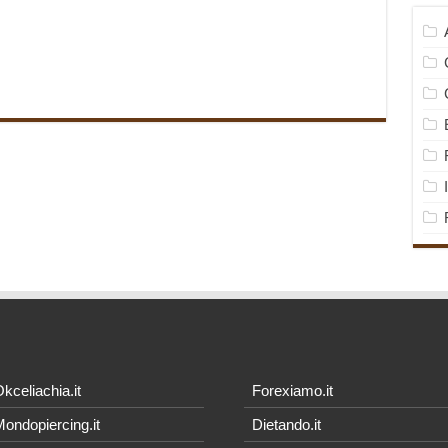
kceliachia.it
Forexiamo.it
ondopiercing.it
Dietando.it