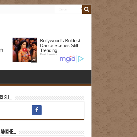
ci su…
i anche…