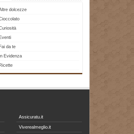
Altre dolcezze
Cioccolato
Curiosità
Eventi
Fai da te
In Evidenza
Ricette
Assicuratu.it
Viverealmeglio.it