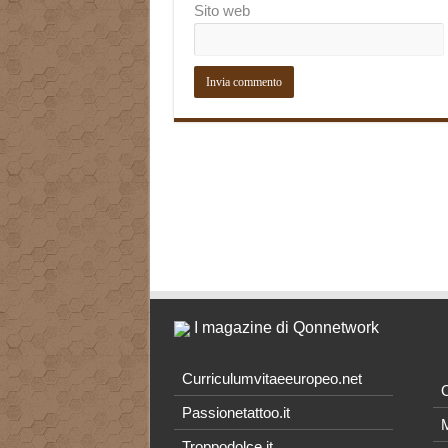
Sito web
I magazine di Qonnetwork
Curriculumvitaeeuropeo.net
O
Passionetattoo.it
M
Troppodolce.it