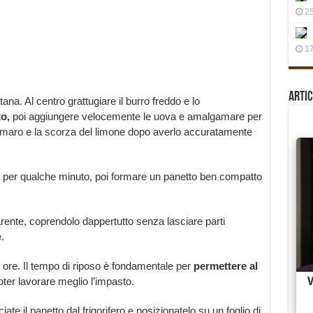
25
17
Artic
ana. Al centro grattugiare il burro freddo e lo
o,
poi aggiungere velocemente le uova e amalgamare per
 amaro e la scorza del limone dopo averlo accuratamente
er qualche minuto, poi formare un panetto ben compatto
arente, coprendolo dappertutto senza lasciare parti
.
2 ore. Il tempo di riposo è fondamentale per
permettere al
oter lavorare meglio l’impasto.
te il panetto dal frigorifero e posizionatelo su un foglio di