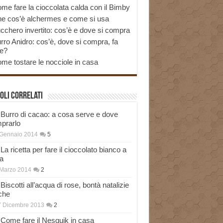
me fare la cioccolata calda con il Bimby
e cos’è alchermes e come si usa
cchero invertito: cos’è e dove si compra
rro Anidro: cos’è, dove si compra, fa
e?
me tostare le nocciole in casa
oli correlati
Burro di cacao: a cosa serve e dove
prarlo
 Gennaio 2014
5
La ricetta per fare il cioccolato bianco a
a
Marzo 2014
2
Biscotti all’acqua di rose, bontà natalizie
che
7 Dicembre 2013
2
Come fare il Nesquik in casa