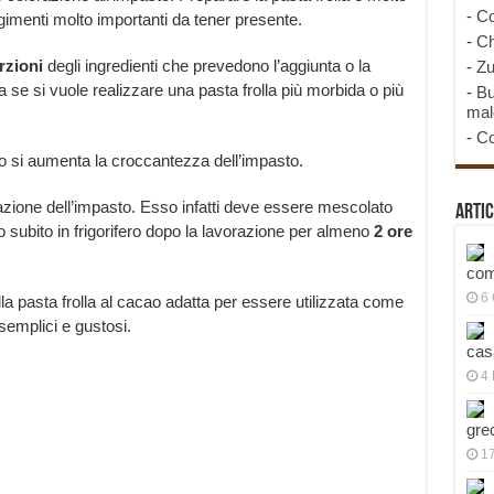
-
Co
imenti molto importanti da tener presente.
-
Ch
rzioni
degli ingredienti che prevedono l’aggiunta o la
-
Zu
e si vuole realizzare una pasta frolla più morbida o più
-
Bu
mal
-
Co
ro si aumenta la croccantezza dell’impasto.
azione dell’impasto. Esso infatti deve essere mescolato
Artic
ubito in frigorifero dopo la lavorazione per almeno
2 ore
com
6
la pasta frolla al cacao adatta per essere utilizzata come
semplici e gustosi.
cas
4 
gre
1