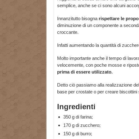
semplice, anche se ci sono alcuni accorg
Innanzitutto bisogna
rispettare le propo
diminuzione di un componente a seconda s
croccante.
Infatti aumentando la quantità di zucche
Molto importante anche il tempo di lavor
velocemente, con poche mosse e riposto s
prima di essere utilizzato.
Detto ciò passiamo alla realizzazione del
base per crostate o per creare biscottini 
Ingredienti
350 g di farina;
170 g di zucchero;
150 g di burro;