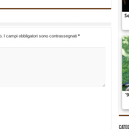
o.
I campi obbligatori sono contrassegnati
*
Cate