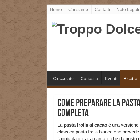
Home
Chi siamo
Contatti
Note Legali
Cioccolato
Curiosità
Eventi
Ricette
Come preparare la pasta 
completa
La
pasta frolla al cacao
è una versione 
classica pasta frolla bianca che prevede
l’aggiunta di cacao amaro che da gusto e 