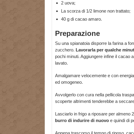
2 uova;
La scorza di 1/2 limone non trattato;
40 g di cacao amaro.
Preparazione
Su una spianatoia disporre la farina a font
zucchero.
Lavorarla per qualche minut
pochi minuti. Aggiungere infine il cacao
lavato.
Amalgamare velocemente e con energia p
ed omogeneo.
Avvolgerlo con cura nella pellicola trasp
scoperte altrimenti tenderebbe a seccare
Lasciarlo in frigo a riposare per almeno 
burro di indurire di nuovo
e quindi di p
Appena trascorso il tempo di riposo, caccia