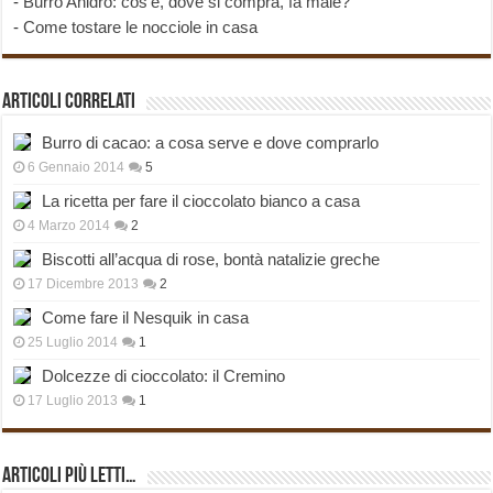
-
Burro Anidro: cos’è, dove si compra, fa male?
-
Come tostare le nocciole in casa
Articoli correlati
Burro di cacao: a cosa serve e dove comprarlo
6 Gennaio 2014
5
La ricetta per fare il cioccolato bianco a casa
4 Marzo 2014
2
Biscotti all’acqua di rose, bontà natalizie greche
17 Dicembre 2013
2
Come fare il Nesquik in casa
25 Luglio 2014
1
Dolcezze di cioccolato: il Cremino
17 Luglio 2013
1
Articoli più Letti…