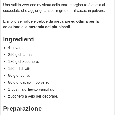
Una valida versione rivisitata della torta margherita è quella al
cioccolato che aggiunge ai suoi ingredienti il cacao in polvere.
E’ molto semplice e veloce da preparare ed
ottima per la
colazione e la merenda dei più piccoli.
Ingredienti
4 uova;
250 g di farina;
180 g di zucchero;
150 ml di latte;
80 g di burro;
80 g di cacao in polvere;
1 bustina di lievito vanigliato;
zucchero a velo per decorare.
Preparazione