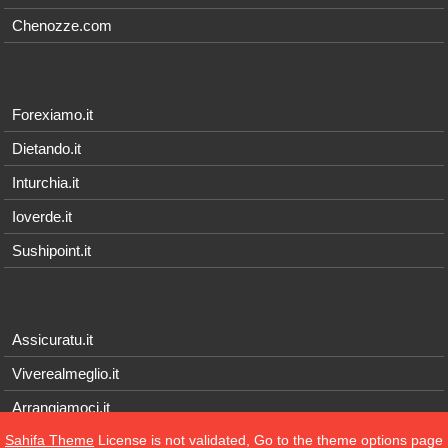
Chenozze.com
Forexiamo.it
Dietando.it
Inturchia.it
Ioverde.it
Sushipoint.it
Assicuratu.it
Viverealmeglio.it
Arrangiamoci.it
Sahifa Theme
License is not validated, Go to the theme options page
Tecnichef.it