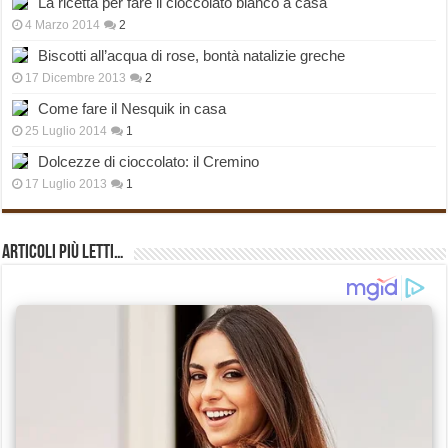
La ricetta per fare il cioccolato bianco a casa
4 Marzo 2014
2
Biscotti all’acqua di rose, bontà natalizie greche
17 Dicembre 2013
2
Come fare il Nesquik in casa
25 Luglio 2014
1
Dolcezze di cioccolato: il Cremino
17 Luglio 2013
1
Articoli più Letti…