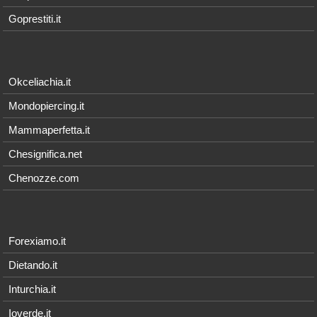
Goprestiti.it
Okceliachia.it
Mondopiercing.it
Mammaperfetta.it
Chesignifica.net
Chenozze.com
Forexiamo.it
Dietando.it
Inturchia.it
Ioverde.it