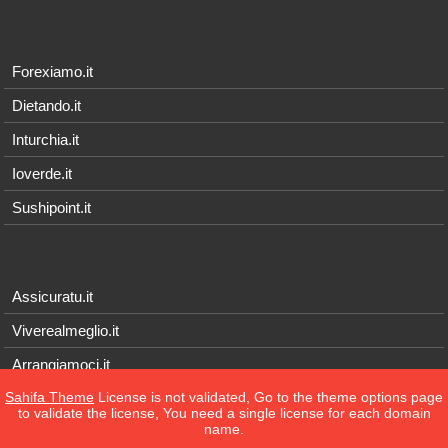
Forexiamo.it
Dietando.it
Inturchia.it
Ioverde.it
Sushipoint.it
Assicuratu.it
Viverealmeglio.it
Arrangiamoci.it
Sahifa Theme
License is not validated, Go to the theme options page
Tecnichef.it
to validate the license, You need a single license for each domain
name.