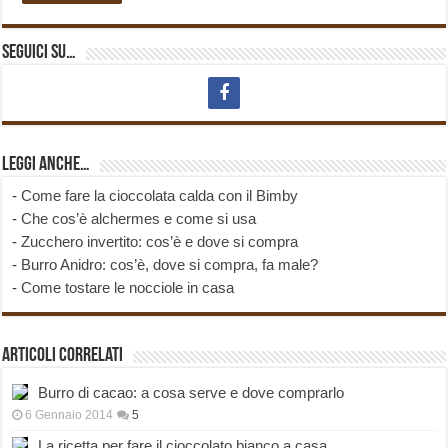
Seguici su…
Leggi anche…
-
Come fare la cioccolata calda con il Bimby
-
Che cos’è alchermes e come si usa
-
Zucchero invertito: cos’è e dove si compra
-
Burro Anidro: cos’è, dove si compra, fa male?
-
Come tostare le nocciole in casa
Articoli correlati
Burro di cacao: a cosa serve e dove comprarlo
6 Gennaio 2014
5
La ricetta per fare il cioccolato bianco a casa