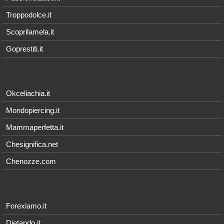
Troppodolce.it
Scoprilamela.it
Goprestiti.it
Okceliachia.it
Mondopiercing.it
Mammaperfetta.it
Chesignifica.net
Chenozze.com
Forexiamo.it
Dietando.it