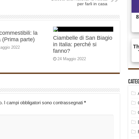
per farli in casa
 commestibili: la
Ciambelle di San Biagio
 (Prima parte)
in Italia: perché si
aggio 2022
fanno?
24 Maggio 2022
Cate
o.
I campi obbligatori sono contrassegnati
*