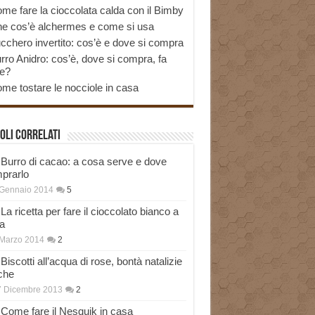
me fare la cioccolata calda con il Bimby
e cos’è alchermes e come si usa
cchero invertito: cos’è e dove si compra
rro Anidro: cos’è, dove si compra, fa
e?
me tostare le nocciole in casa
oli correlati
Burro di cacao: a cosa serve e dove
prarlo
 Gennaio 2014
5
La ricetta per fare il cioccolato bianco a
a
Marzo 2014
2
Biscotti all’acqua di rose, bontà natalizie
che
7 Dicembre 2013
2
Come fare il Nesquik in casa