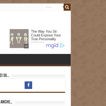
ci su…
i anche…