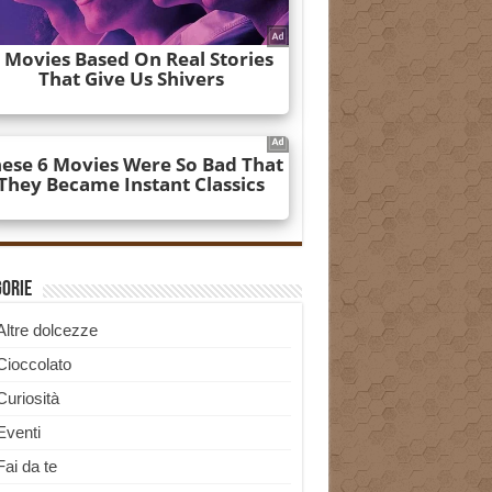
gorie
Altre dolcezze
Cioccolato
Curiosità
Eventi
Fai da te