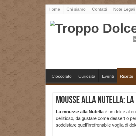
Home
Chi siamo
Contatti
Note Legali
Cioccolato
Curiosità
Eventi
Ricette
Mousse alla Nutella: la 
La mousse alla N
utella
è un dolce al cu
delizioso, da gustare come dessert o pe
soddisfare quell’irrefrenabile voglia di 