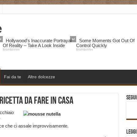
Fai da te
Altre dolcezze
Segui
ricetta da fare in casa
cchiaio
r
dolce che ci assale improvvisamente.
Legg