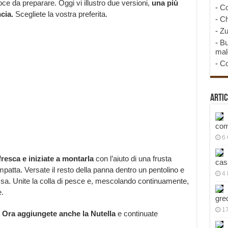
oce da preparare. Oggi vi illustro due versioni,
una più
-
Co
cia.
Scegliete la vostra preferita.
-
Ch
-
Zu
-
Bu
mal
-
Co
Artic
com
6
resca e iniziate a montarla
con l’aiuto di una frusta
cas
patta. Versate il resto della panna dentro un pentolino e
4 
sa. Unite la colla di pesce e, mescolando continuamente,
e.
gre
1
Ora aggiungete anche la N
utella
e continuate