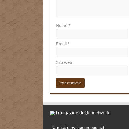
Nome
*
Email
*
Sito web
I magazine di Qonnetwork
Curriculumvitaeeuropeo.net