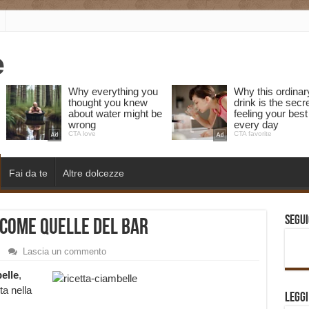
Fai da te
Altre dolcezze
Segui
 come quelle del Bar
Lascia un commento
elle
,
ta nella
Legg