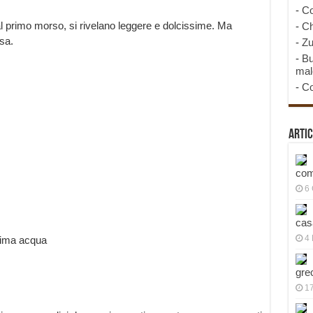
-
Co
al primo morso, si rivelano leggere e dolcissime. Ma
-
Ch
sa.
-
Zu
-
Bu
mal
-
Co
Artic
com
6
cas
4 
issima acqua
gre
1