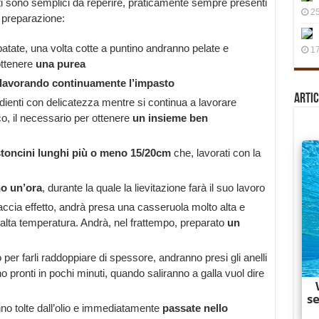
ti sono semplici da reperire, praticamente sempre presenti
25
 preparazione:
tate, una volta cotte a puntino andranno pelate e
17
ottenere
una purea
lavorando continuamente l’impasto
Artic
gredienti con delicatezza mentre si continua a lavorare
o, il necessario per ottenere
un insieme ben
toncini lunghi più o meno 15/20cm
che, lavorati con la
o un’ora
, durante la quale la lievitazione farà il suo lavoro
faccia effetto, andrà presa una casseruola molto alta e
d alta temperatura. Andrà, nel frattempo, preparato
un
per farli raddoppiare di spessore, andranno presi gli anelli
anno pronti in pochi minuti, quando saliranno a galla vuol dire
nno tolte dall’olio e immediatamente
passate nello