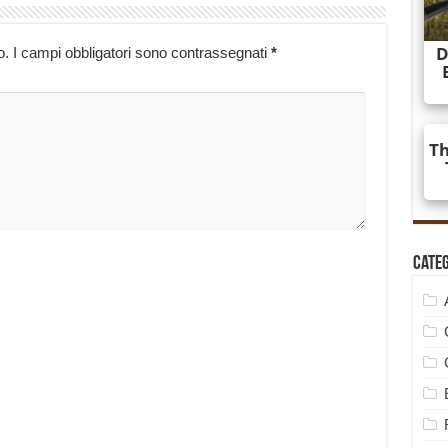
o.
I campi obbligatori sono contrassegnati
*
Cate