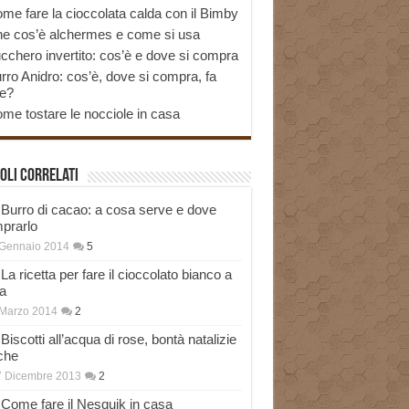
me fare la cioccolata calda con il Bimby
e cos’è alchermes e come si usa
cchero invertito: cos’è e dove si compra
rro Anidro: cos’è, dove si compra, fa
e?
me tostare le nocciole in casa
oli correlati
Burro di cacao: a cosa serve e dove
prarlo
 Gennaio 2014
5
La ricetta per fare il cioccolato bianco a
a
Marzo 2014
2
Biscotti all’acqua di rose, bontà natalizie
che
7 Dicembre 2013
2
Come fare il Nesquik in casa