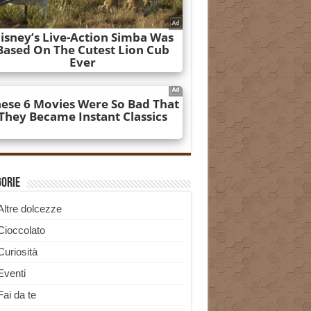
gorie
Altre dolcezze
Cioccolato
Curiosità
Eventi
Fai da te