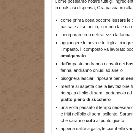
Come possiamo notare tutti gli ingredien
in qualsiasi dispensa, Ora passiamo alla
come prima cosa occorre lessare le pa
passate al setaccio, in modo tale da 
incorporare con delicatezza la farina,
aggiungere le uova e tutti gli altri in
l’impasto. Il composto va lavorato poc
amalgamato
dall’impasto andranno ricavati dei
bas
farina, andranno chiusi ad anello
bisognerà lasciarli riposare per
almen
mentre si aspetta che la lievitazione 
riempita di olio di semi, portandolo a
piatto pieno di zucchero
una volta passato il tempo necessario 
e fritti nell’olio di semi bollente. Sar
che saranno
cotti
al punto giusto
appena salite a galla, le ciambelle va