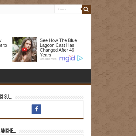
ci su…
i anche…