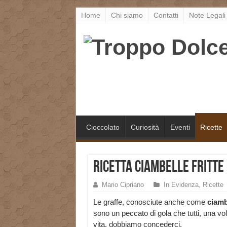
Home
Chi siamo
Contatti
Note Legali
Cioccolato
Curiosità
Eventi
Ricette
Ricetta Ciambelle Fritte
Mario Cipriano
In Evidenza
,
Ricette
Le graffe, conosciute anche come
ciamb
sono un peccato di gola che tutti, una vol
vita, dobbiamo concederci.