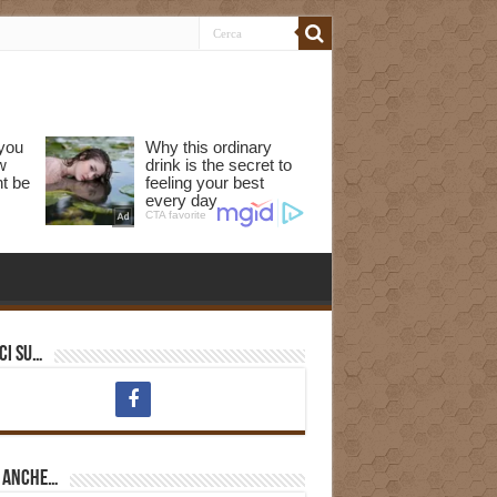
ci su…
i anche…