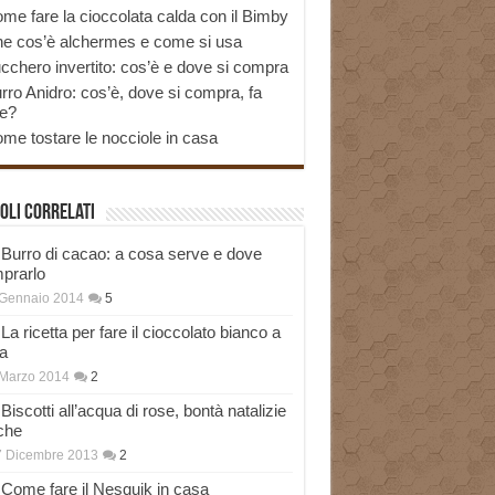
me fare la cioccolata calda con il Bimby
e cos’è alchermes e come si usa
cchero invertito: cos’è e dove si compra
rro Anidro: cos’è, dove si compra, fa
e?
me tostare le nocciole in casa
oli correlati
Burro di cacao: a cosa serve e dove
prarlo
 Gennaio 2014
5
La ricetta per fare il cioccolato bianco a
a
Marzo 2014
2
Biscotti all’acqua di rose, bontà natalizie
che
7 Dicembre 2013
2
Come fare il Nesquik in casa