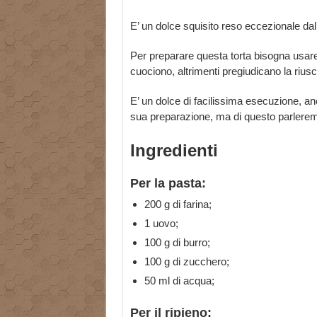
E’ un dolce squisito reso eccezionale dal
Per preparare questa torta bisogna usar
cuociono, altrimenti pregiudicano la riusci
E’ un dolce di facilissima esecuzione, an
sua preparazione, ma di questo parlerem
Ingredienti
Per la pasta:
200 g di farina;
1 uovo;
100 g di burro;
100 g di zucchero;
50 ml di acqua;
Per il ripieno: