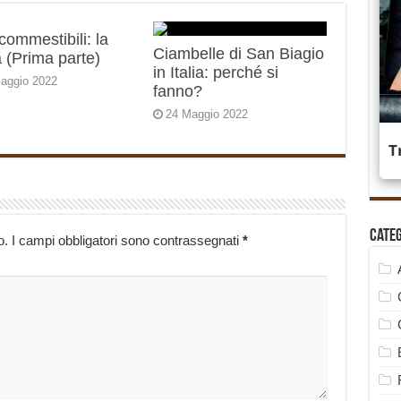
 commestibili: la
Ciambelle di San Biagio
 (Prima parte)
in Italia: perché si
aggio 2022
fanno?
24 Maggio 2022
Cate
o.
I campi obbligatori sono contrassegnati
*