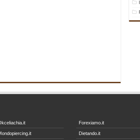
kceliachia.it
Forexiamo.it
ondopiercing.it
Dietando.it