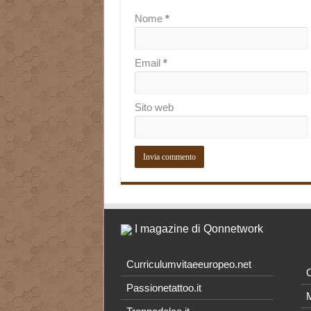
Nome
*
Email
*
Sito web
I magazine di Qonnetwork
Curriculumvitaeeuropeo.net
O
Passionetattoo.it
M