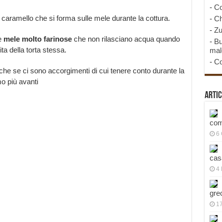
-
Co
 caramello che si forma sulle mele durante la cottura.
-
Ch
-
Zu
e
mele molto farinose
che non rilasciano acqua quando
-
Bu
ta della torta stessa.
mal
-
Co
che se ci sono accorgimenti di cui tenere conto durante la
o più avanti
Artic
com
6
cas
4 
gre
1