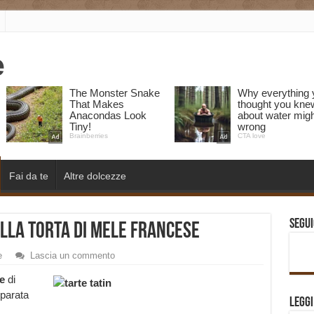
Fai da te
Altre dolcezze
Segui
ella torta di Mele Francese
e
Lascia un commento
e
di
parata
Legg