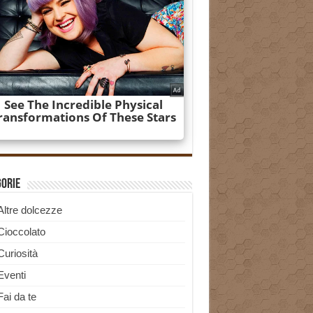
gorie
Altre dolcezze
Cioccolato
Curiosità
Eventi
Fai da te