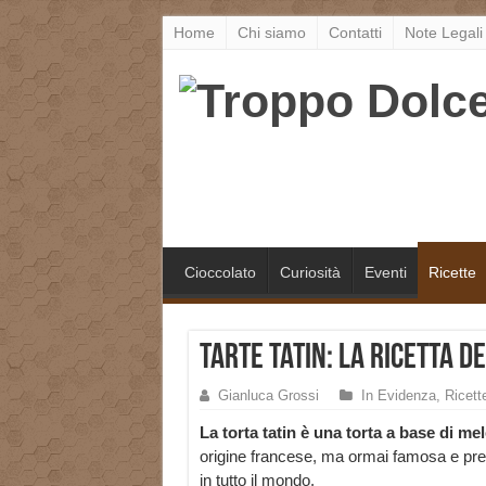
Home
Chi siamo
Contatti
Note Legali
Cioccolato
Curiosità
Eventi
Ricette
Tarte Tatin: la Ricetta d
Gianluca Grossi
In Evidenza
,
Ricett
La torta tatin è una torta a base di mel
origine francese, ma ormai famosa e pre
in tutto il mondo.