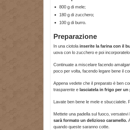
800 g di mele;
180 g di zucchero;
100 g di burro.
Preparazione
In una ciotola
inserite la farina con il 
uova con lo zucchero e poi incorporatelo a
Continuate a miscelare facendo amalgamate
poco per volta, facendo legare bene il c
Appena vedete che il preparato è ben comp
trasparente e
lasciatela in frigo per un 
Lavate ben bene le mele e sbucciatele. Pri
Mettete una padella sul fuoco, versatevi 
sarà
formato un delizioso caramello.
A
quando queste saranno cotte.