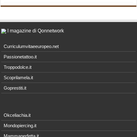
I magazine di Qonnetwork
Curriculumvitaeeuropeo.net
Passionetattoo.it
Troppodolce.it
Scoprilamela.it
Goprestiti.it
Okceliachia.it
Mondopiercing.it
Mammaperfetta.it