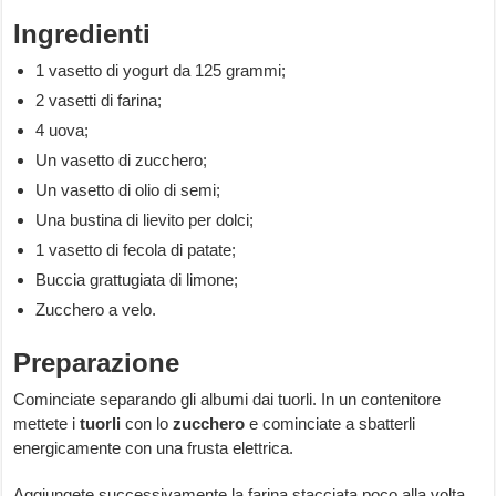
Ingredienti
1 vasetto di yogurt da 125 grammi;
2 vasetti di farina;
4 uova;
Un vasetto di zucchero;
Un vasetto di olio di semi;
Una bustina di lievito per dolci;
1 vasetto di fecola di patate;
Buccia grattugiata di limone;
Zucchero a velo.
Preparazione
Cominciate separando gli albumi dai tuorli. In un contenitore
mettete i
tuorli
con lo
zucchero
e cominciate a sbatterli
energicamente con una frusta elettrica.
Aggiungete successivamente la farina stacciata poco alla volta,