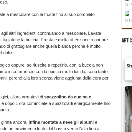
moso.
25
ate a mescolare con le fruste fino al suo completo
17
agli altri ingredienti continuando a mescolare. Lavate
attugiatene la buccia. Prestate molta attenzione a portare
Artic
tando di grattugiare anche quella bianca perchè è molto
l dolce.
gico oppure, se riuscite a reperirlo, con la buccia non
viamo in commercio con la buccia molto lucida, sono tanto
ni, perché alla loro scorza viene aggiunta della cera per
gici, allora armatevi di
spazzolino da cucina e
o e dopo 1 ora cominciate a spazzolarli energicamente fino
rita.
 girate ancora.
Infine montate a neve gli albumi
e
piendo un movimento lento dal basso verso l’alto fino a