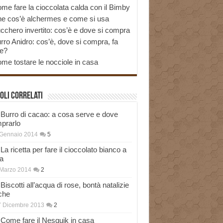
me fare la cioccolata calda con il Bimby
e cos’è alchermes e come si usa
cchero invertito: cos’è e dove si compra
rro Anidro: cos’è, dove si compra, fa
e?
me tostare le nocciole in casa
oli correlati
Burro di cacao: a cosa serve e dove
prarlo
 Gennaio 2014
5
La ricetta per fare il cioccolato bianco a
a
Marzo 2014
2
Biscotti all’acqua di rose, bontà natalizie
che
7 Dicembre 2013
2
Come fare il Nesquik in casa