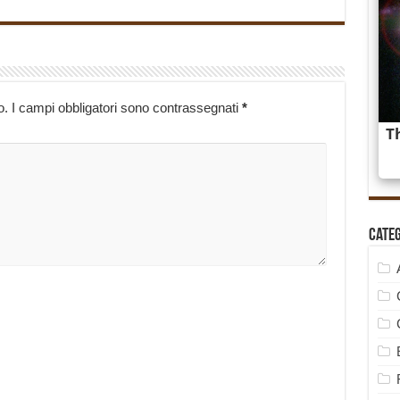
o.
I campi obbligatori sono contrassegnati
*
Cate