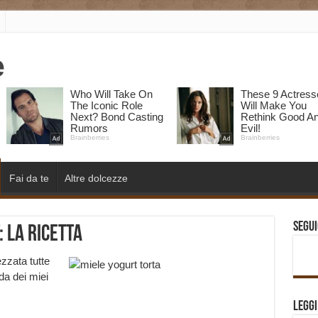
Fai da te
Altre dolcezze
Segui
 la Ricetta
zzata tutte
da dei miei
Legg