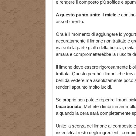
e rendere il composto più soffice e spu
A questo punto unite il miele
e continu
assorbimento.
Ora è il momento di aggiungere lo yogurt 
accuratamente il limone non trattato e gr
via solo la parte gialla della buccia, evi
amara e comprometterebbe la riuscita de
Il limone deve essere rigorosamente biolo
trattata. Questo perché i limoni che tro
belli da vedere ma assolutamente poco sa
renderli appunto molto lucidi.
Se proprio non potete reperire limoni biolo
bicarbonato.
Mettete i limoni in ammoll
a quando la cera sarà completamente spa
Unite la scorza del limone al composto e
inseriteli al resto degli ingredienti, com