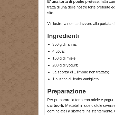
E’ una torta di poche pretese,
fatta con
tratta di una delle nostre torte preferite
sito.
Vi illustro la ricetta davvero alla portata di 
Ingredienti
350 g di farina;
4 uova;
150 g di miele;
200 g di yogurt;
La scorza di 1 limone non trattato;
1 bustina di lievito vanigliato.
Preparazione
Per preparare la torta con miele e yogur
dai tuorli.
Metteteli in due ciotole diverse
cominciateli a sbattere insistentemente, 