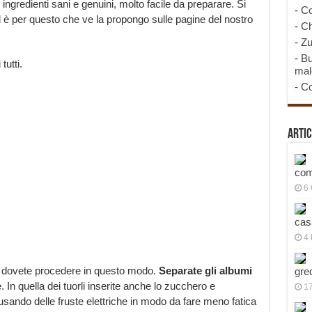
 ingredienti sani e genuini, molto facile da preparare. Si
-
Co
 ed è per questo che ve la propongo sulle pagine del nostro
-
Ch
-
Zu
-
Bu
tutti.
mal
-
Co
Artic
com
6
cas
4 
t dovete procedere in questo modo.
Separate gli albumi
gre
. In quella dei tuorli inserite anche lo zucchero e
1
usando delle fruste elettriche in modo da fare meno fatica