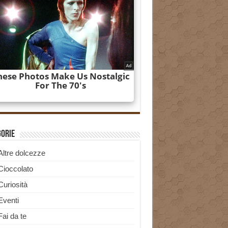
gorie
Altre dolcezze
Cioccolato
Curiosità
Eventi
Fai da te