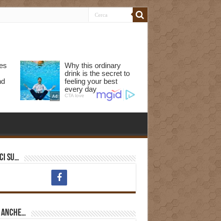
ci su…
i anche…