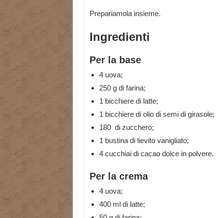
Prepariamola insieme.
Ingredienti
Per la base
4 uova;
250 g di farina;
1 bicchiere di latte;
1 bicchiere di olio di semi di girasole;
180 di zucchero;
1 bustina di lievito vanigliato;
4 cucchiai di cacao dolce in polvere.
Per la crema
4 uova;
400 ml di latte;
50 g di farina;