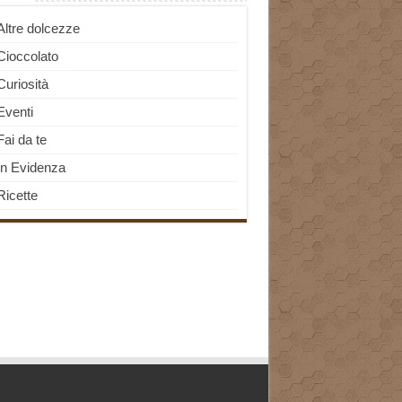
Altre dolcezze
Cioccolato
Curiosità
Eventi
Fai da te
In Evidenza
Ricette