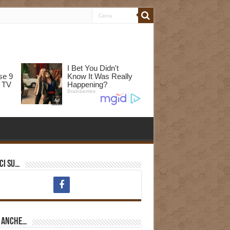
ci su…
i anche…