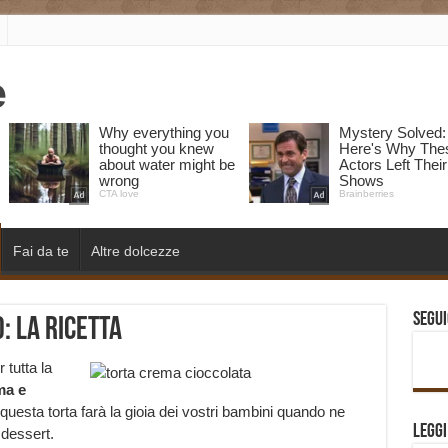
Fai da te
Altre dolcezze
Segui
: la ricetta
 tutta la
ma e
uesta torta farà la gioia dei vostri bambini quando ne
Legg
 dessert.