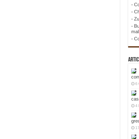
-
Co
-
Ch
-
Zu
-
Bu
mal
-
Co
Artic
com
6
cas
4 
gre
1