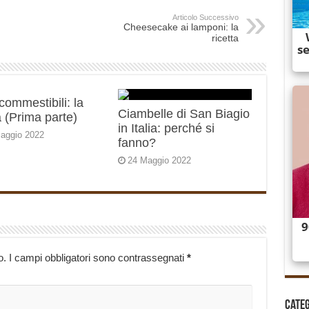
Articolo Successivo
Cheesecake ai lamponi: la
ricetta
 commestibili: la
Ciambelle di San Biagio
 (Prima parte)
in Italia: perché si
aggio 2022
fanno?
24 Maggio 2022
o.
I campi obbligatori sono contrassegnati
*
Cate