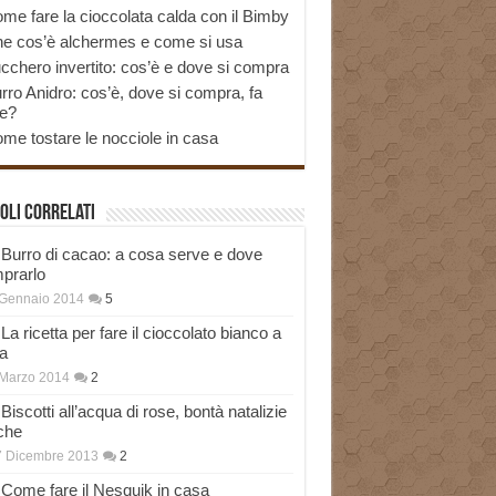
me fare la cioccolata calda con il Bimby
e cos’è alchermes e come si usa
cchero invertito: cos’è e dove si compra
rro Anidro: cos’è, dove si compra, fa
e?
me tostare le nocciole in casa
oli correlati
Burro di cacao: a cosa serve e dove
prarlo
 Gennaio 2014
5
La ricetta per fare il cioccolato bianco a
a
Marzo 2014
2
Biscotti all’acqua di rose, bontà natalizie
che
7 Dicembre 2013
2
Come fare il Nesquik in casa