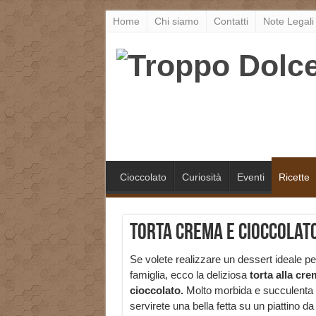
Home
Chi siamo
Contatti
Note Legali
Cioccolato
Curiosità
Eventi
Ricette
Torta crema e cioccolato
Se volete realizzare un dessert ideale per
famiglia, ecco la deliziosa
torta alla cre
cioccolato.
Molto morbida e succulenta q
servirete una bella fetta su un piattino da