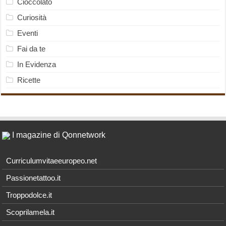
Cioccolato
Curiosità
Eventi
Fai da te
In Evidenza
Ricette
I magazine di Qonnetwork
Curriculumvitaeeuropeo.net
Passionetattoo.it
Troppodolce.it
Scoprilamela.it