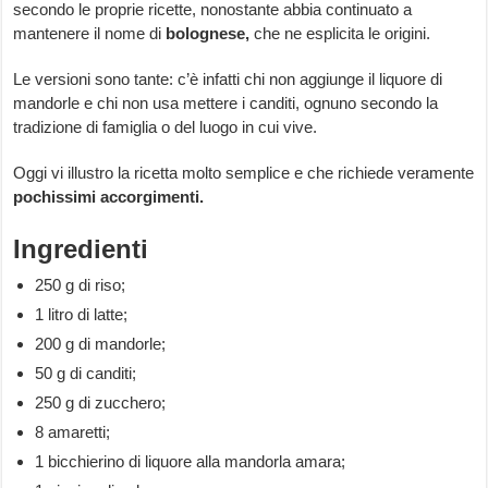
secondo le proprie ricette, nonostante abbia continuato a
mantenere il nome di
bolognese,
che ne esplicita le origini.
Le versioni sono tante: c’è infatti chi non aggiunge il liquore di
mandorle e chi non usa mettere i canditi, ognuno secondo la
tradizione di famiglia o del luogo in cui vive.
Oggi vi illustro la ricetta molto semplice e che richiede veramente
pochissimi accorgimenti.
Ingredienti
250 g di riso;
1 litro di latte;
200 g di mandorle;
50 g di canditi;
250 g di zucchero;
8 amaretti;
1 bicchierino di liquore alla mandorla amara;