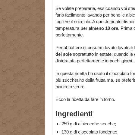
Se volete prepararle, essiccando voi stes
farlo facilmente lavando per bene le albi
togliere il nocciolo. A questo punto dispor
temperatura
per almeno 10 ore
. Prima d
perfettamente.
Per abbattere i consumi dovuti dovuti ai 
del sole
soprattutto in estate, quando le 
disidratata perfettamente in pochi giorni.
In questa ricetta ho usato il cioccolato f
più zuccherino della frutta ma, se preferit
bianco o scuro.
Ecco la ricetta da fare in forno.
Ingredienti
250 g di albicocche secche;
130 g di cioccolato fondente;