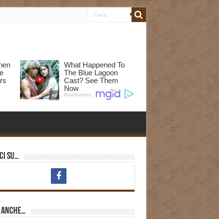
ci su…
i anche…