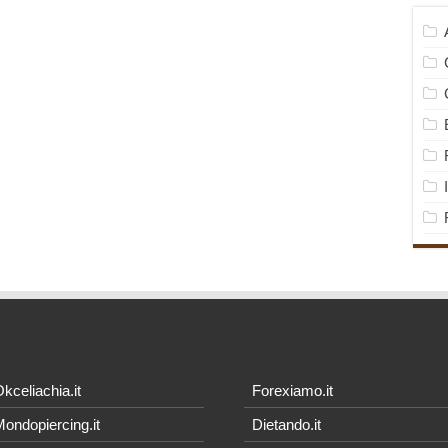
kceliachia.it
Forexiamo.it
ondopiercing.it
Dietando.it