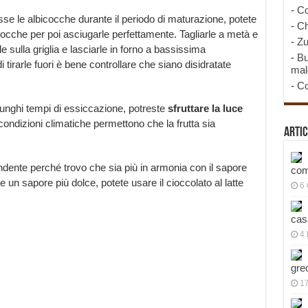
-
Co
se le albicocche durante il periodo di maturazione, potete
-
Ch
cocche per poi asciugarle perfettamente. Tagliarle a metà e
-
Zu
le sulla griglia e lasciarle in forno a bassissima
-
Bu
i tirarle fuori è bene controllare che siano disidratate
mal
-
Co
lunghi tempi di essiccazione, potreste
sfruttare la luce
condizioni climatiche permettono che la frutta sia
Artic
ondente perché trovo che sia più in armonia con il sapore
com
e un sapore più dolce, potete usare il cioccolato al latte
6
cas
4 
gre
1