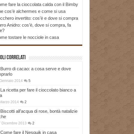
me fare la cioccolata calda con il Bimby
e cos’è alchermes e come si usa
cchero invertito: cos’è e dove si compra
rro Anidro: cos’è, dove si compra, fa
e?
me tostare le nocciole in casa
oli correlati
Burro di cacao: a cosa serve e dove
prarlo
 Gennaio 2014
5
La ricetta per fare il cioccolato bianco a
a
Marzo 2014
2
Biscotti all’acqua di rose, bontà natalizie
che
7 Dicembre 2013
2
Come fare il Nesquik in casa