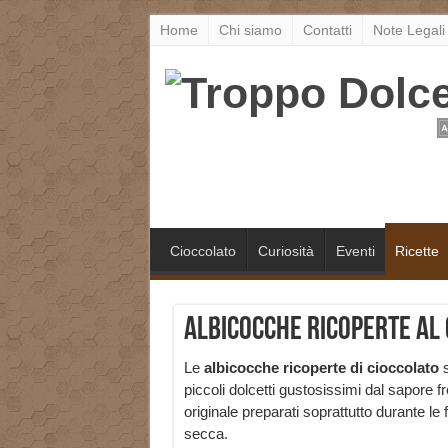
Home
Chi siamo
Contatti
Note Legali
Cioccolato
Curiosità
Eventi
Ricette
Albicocche ricoperte al 
Le
albicocche ricoperte di cioccolato
s
piccoli dolcetti gustosissimi dal sapore f
originale preparati soprattutto durante le f
secca.