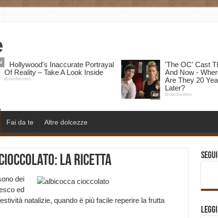
Fai da te
Altre dolcezze
Segui
cioccolato: la ricetta
ono dei
resco ed
estività natalizie, quando è più facile reperire la frutta
Legg