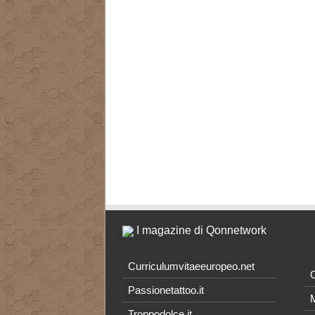
I magazine di Qonnetwork
Curriculumvitaeeuropeo.net
O
Passionetattoo.it
M
Troppodolce.it