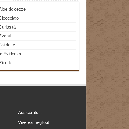
Altre dolcezze
Cioccolato
Curiosità
Eventi
Fai da te
In Evidenza
Ricette
Assicuratu.it
Viverealmeglio.it